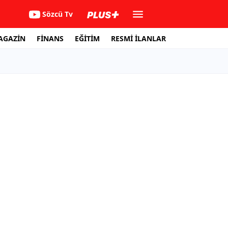
Sözcü Tv
AGAZİN
FİNANS
EĞİTİM
RESMİ İLANLAR