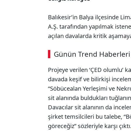
Balıkesir’in Balya ilçesinde Li
A.Ş. tarafından yapılmak isten
açılan davalarda kritik aşamaya
ABERİ OKU
➜
Günün Trend Haberleri
00:02
/ 08:43
Projeye verilen ‘ÇED olumlu’ kara
davada keşif ve bilirkişi incele
“Söbücealan Yerleşimi ve Nekrop
sit alanında buldukları tuğlan
Davacılar sit alanının da ince
şirket temsilcileri bu talebe, “
göreceğiz” sözleriyle karşı çıkt