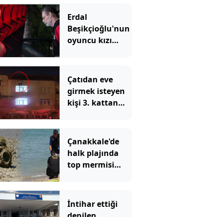
Erdal
Beşikçioğlu'nun
oyuncu kızı
Derin
sessizliğini
bozdu: 'Siz öyle
Çatıdan eve
bilirsiniz ama...'
girmek isteyen
kişi 3. kattan
düştü: O anlar
kamerada
Çanakkale'de
halk plajında
top mermisi
paniği
İntihar ettiği
denilen