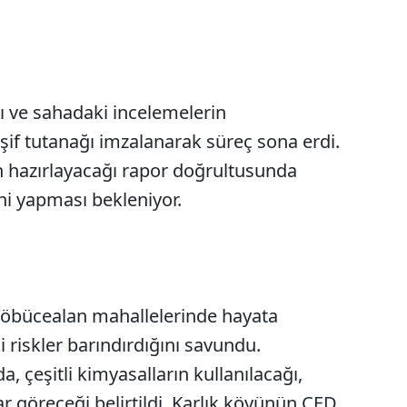
sı ve sahadaki incelemelerin
f tutanağı imzalanarak süreç sona erdi.
n hazırlayacağı rapor doğrultusunda
ni yapması bekleniyor.
 Söbücealan mahallelerinde hayata
i riskler barındırdığını savundu.
çeşitli kimyasalların kullanılacağı,
r göreceği belirtildi. Karlık köyünün ÇED