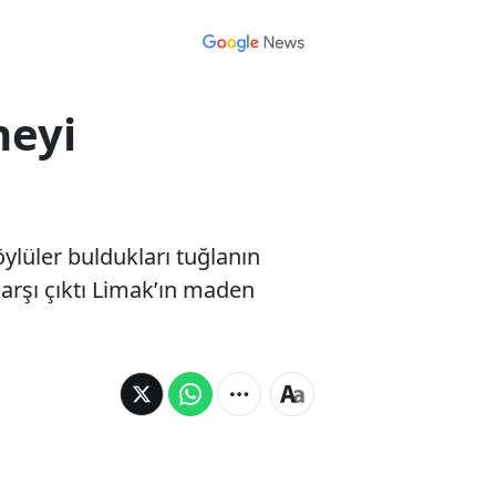
neyi
öylüler buldukları tuğlanın
karşı çıktı Limak’ın maden