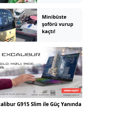
Minibüste
şoförü vurup
kaçtı!
alibur G915 Slim ile Güç Yanında