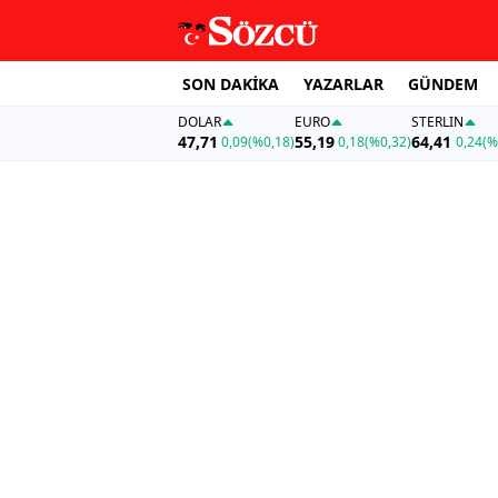
SON DAKİKA
YAZARLAR
GÜNDEM
DOLAR
EURO
STERLIN
47,71
55,19
64,41
0,09
(%0,18)
0,18
(%0,32)
0,24
(%