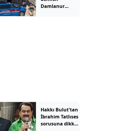
Damlanur
cinayete kurban
gitmiş!
Hakkı Bulut'tan
İbrahim Tatlıses
sorusuna dikkat
çeken yanıt