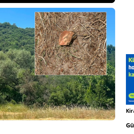
it alanına yapılması planlanan altın madeni
şı çıkan köylüler buldukları tuğlanın antik döneme
elirterek incelenmesini talep etti. Şirket bu talebe
mak’ın maden projesi yargıya yargıya taşındı.
Kir
Gü