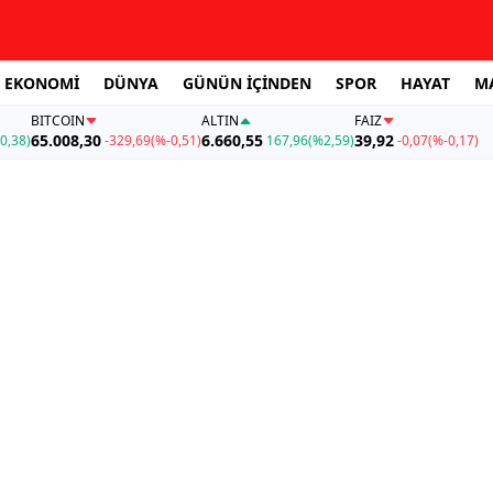
EKONOMİ
DÜNYA
GÜNÜN İÇİNDEN
SPOR
HAYAT
M
BITCOIN
ALTIN
FAİZ
65.008,30
6.660,55
39,92
0,38)
-329,69
(%-0,51)
167,96
(%2,59)
-0,07
(%-0,17)