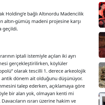
mak Holding’e bağlı Altınordu Madencilik
en altın-gümüş madeni projesine karşı
 geçildi.
rının iptali istemiyle açılan iki ayrı
Sesi Aç
mesi gerçekleştirilirken, köylüler
olü” olarak tescilli 1. derece arkeolojik
ın antik dönem ait olduğunu düşünüyor.
lenmesini talep ederken, açıklamaya göre
Böyle bir alan yok, olmayan kenti mi
ı. Davacıların ısrarı üzerine hakim ve