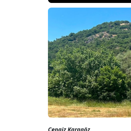
Balıkesir’de s
projesine kar
ait olduğunu b
karşı çıktı Li
Cengiz Karagöz