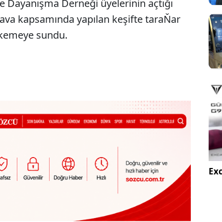
 Dayanışma Derneği üyelerinin açtığı
 dava kapsamında yapılan keşifte taraŇar
ahkemeye sundu.
Exc