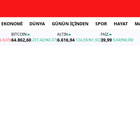
EKONOMİ
DÜNYA
GÜNÜN İÇİNDEN
SPOR
HAYAT
M
BITCOIN
ALTIN
FAİZ
64.862,60
6.616,94
39,99
%-0,05)
237,42
(%0,37)
124,35
(%1,92)
0,04
(%0,09)