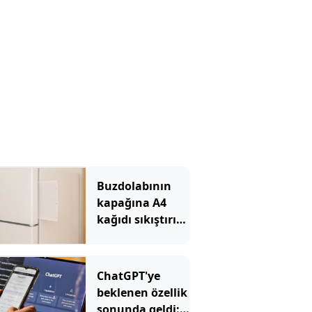
Buzdolabının
kapağına A4
kağıdı sıkıştırın
uyarısı yapıldı
ChatGPT'ye
beklenen özellik
sonunda geldi: