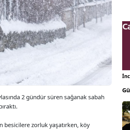
Şırnak'ın Beytüşşebap ilçesinde kar yağışı etkili
oldu. Kar, hayvanlarını yaylaya getiren besicilere
zorluk yaşattı.
İnc
Gü
Yaylasında 2 gündür süren sağanak sabah
bıraktı.
n besicilere zorluk yaşatırken, köy