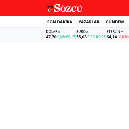
SON DAKİKA
YAZARLAR
GÜNDEM
DOLAR
EURO
STERLIN
47,70
55,03
64,14
0,08
(%0,17)
0,02
(%0,03)
-0,03
(