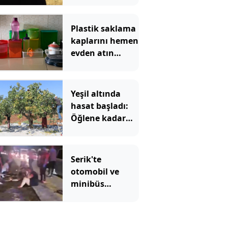
kaldı rekor
bekleniyor
Plastik saklama
kaplarını hemen
evden atın
çağrısı yapıldı
Yeşil altında
hasat başladı:
Öğlene kadar
toplanıyor çiftçi
bayram ediyor
Serik'te
otomobil ve
minibüs
çarpıştı: 8'i
turist 10 yaralı