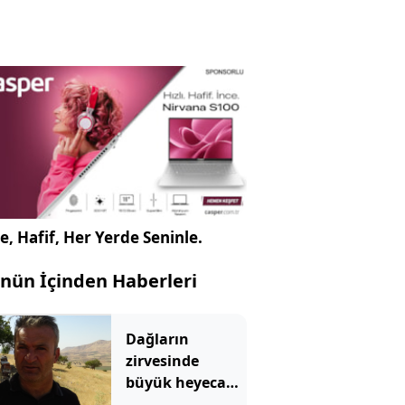
e, Hafif, Her Yerde Seninle.
nün İçinden Haberleri
Dağların
zirvesinde
büyük heyecan
başladı: 10 gün