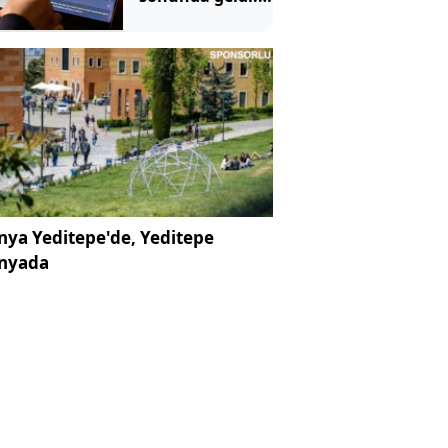
Artık böyle
kullanılacak
ya Yeditepe'de, Yeditepe
nyada