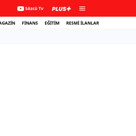
Sözcü Tv
AGAZİN
FİNANS
EĞİTİM
RESMİ İLANLAR