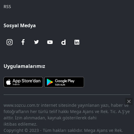
RSS
Sosyal Medya
Uygulamalarımız
www.sozcu.com.tr internet sitesinde yayınlanan yazı, haber ve
fotoğrafların her türlü telif hakkı Mega Ajans ve Rek. Tic. A.Ş'ye
aittir. İzin alınmadan, kaynak gösterilerek dahi
iktibas edilemez.
Copyright © 2023 - Tüm hakları saklıdır. Mega Ajans ve Rek.