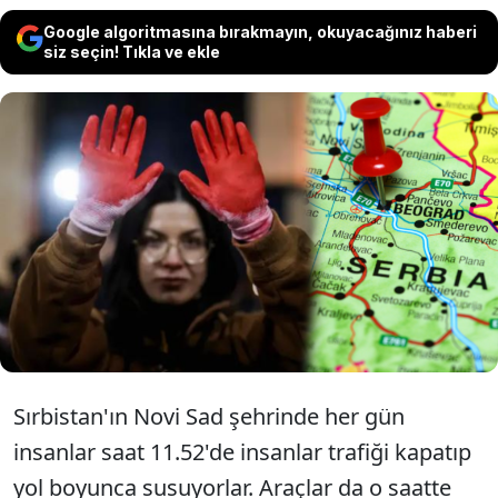
Google algoritmasına bırakmayın, okuyacağınız haberi
siz seçin! Tıkla ve ekle
Sırbistan'da her gün saat 11.52'de 15
dakika boyunca araçlar ve insanlar
susuyor. Novi Sad şehrinde yaşanan bu
olayın bir nedeni var...
Sırbistan'ın Novi Sad şehrinde her gün
insanlar saat 11.52'de insanlar trafiği kapatıp
yol boyunca susuyorlar. Araçlar da o saatte