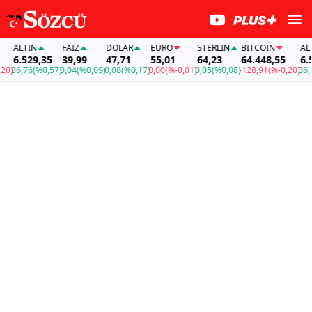
ALTIN
FAİZ
DOLAR
EURO
STERLIN
BITCOIN
ALTI
6.529,35
39,99
47,71
55,01
64,23
64.448,55
6.52
)
36,76
(%0,57)
0,04
(%0,09)
0,08
(%0,17)
0,00
(%-0,01)
0,05
(%0,08)
-128,91
(%-0,20)
36,76