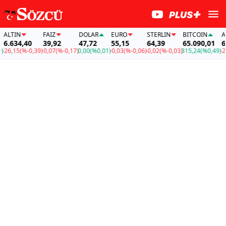
LTIN
FAİZ
DOLAR
EURO
STERLIN
BITCOIN
ALT
.634,40
39,92
47,72
55,15
64,39
65.090,01
6.6
6,15
(%-0,39)
-0,07
(%-0,17)
0,00
(%0,01)
-0,03
(%-0,06)
-0,02
(%-0,03)
315,24
(%0,49)
-26,1