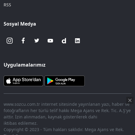
RSS
Sosyal Medya
Uygulamalarımız
www.sozcu.com.tr internet sitesinde yayınlanan yazı, haber ve
fotoğrafların her türlü telif hakkı Mega Ajans ve Rek. Tic. A.Ş'ye
aittir. İzin alınmadan, kaynak gösterilerek dahi
iktibas edilemez.
Copyright © 2023 - Tüm hakları saklıdır. Mega Ajans ve Rek.