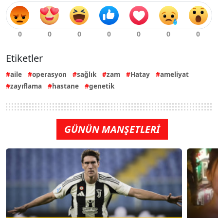
Etiketler
aile
operasyon
sağlık
zam
Hatay
ameliyat
zayıflama
hastane
genetik
GÜNÜN MANŞETLERİ