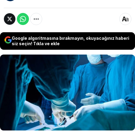
Google algoritmasına bırakmayın, okuyacağınız haberi
siz seçin! Tıkla ve ekle
Hatay'da göğüs ve sırt ağrısıyla hastaneye
gelen hastanın aort damalarının yırtıldığı
öğrenilince apar topar ameliyata alındı. 6
saat süren ameliyat sonunda hasta hayata
döndü