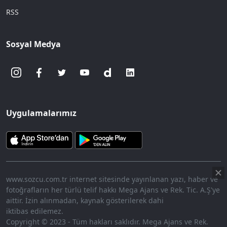
RSS
Sosyal Medya
Uygulamalarımız
www.sozcu.com.tr internet sitesinde yayınlanan yazı, haber ve
fotoğrafların her türlü telif hakkı Mega Ajans ve Rek. Tic. A.Ş'ye
aittir. İzin alınmadan, kaynak gösterilerek dahi
iktibas edilemez.
Copyright © 2023 - Tüm hakları saklıdır. Mega Ajans ve Rek.