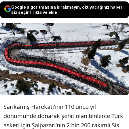
Google algoritmasına bırakmayın, okuyacağınız haberi
siz seçin! Tıkla ve ekle
Trabzon'un Şalpazarı ilçesi Sis Dağı
Yaylası'nda, Sarıkamış Harekatı sırasında
donarak şehit olan binlerce Mehmetçik,
düzenlenen yürüyüşle anıldı.
Sarıkamış Harekatı'nın 110'uncu yıl
dönümünde donarak şehit olan binlerce Türk
askeri için Şalpazarı'nın 2 bin 200 rakımlı Sis