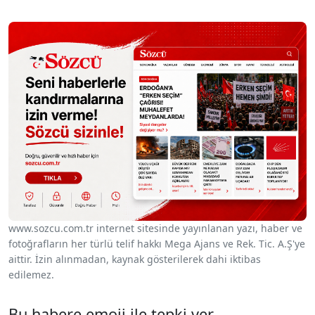
www.sozcu.com.tr internet sitesinde yayınlanan yazı, haber ve
fotoğrafların her türlü telif hakkı Mega Ajans ve Rek. Tic. A.Ş'ye
aittir. İzin alınmadan, kaynak gösterilerek dahi iktibas
edilemez.
Bu habere emoji ile tepki ver