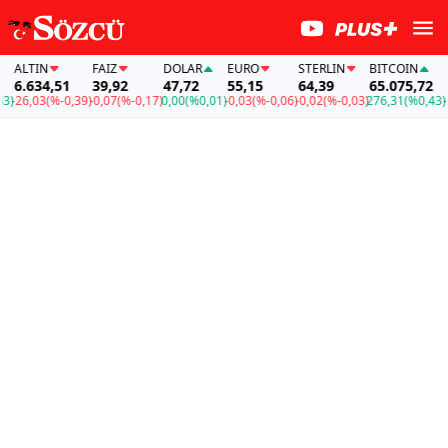
ALTIN
FAİZ
DOLAR
EURO
STERLIN
BITCOIN
AL
6.634,51
39,92
47,72
55,15
64,39
65.075,72
6.
-26,03
(%-0,39)
-0,07
(%-0,17)
0,00
(%0,01)
-0,03
(%-0,06)
-0,02
(%-0,03)
276,31
(%0,43)
-26