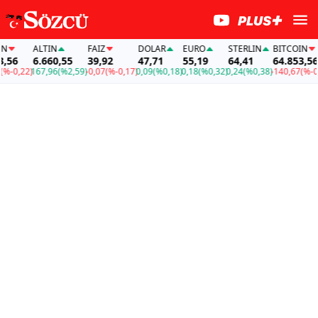
ALTIN
FAİZ
DOLAR
EURO
STERLIN
BITCOIN
56
6.660,55
39,92
47,71
55,19
64,41
64.853,56
-0,22)
167,96
(%2,59)
-0,07
(%-0,17)
0,09
(%0,18)
0,18
(%0,32)
0,24
(%0,38)
-140,67
(%-0,2