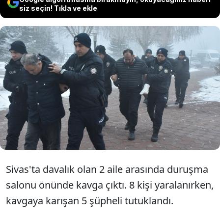
siz seçin! Tıkla ve ekle
Sivas Adliyesi'nde davalı aileler
arasında çıkan kavgada 8 kişi
yaralandı.
Sivas'ta davalık olan 2 aile arasında duruşma
salonu önünde kavga çıktı. 8 kişi yaralanırken,
kavgaya karışan 5 şüpheli tutuklandı.