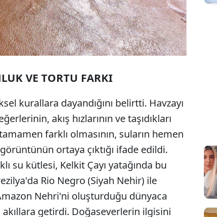
NLUK VE TORTU FARKI
sel kurallara dayandığını belirtti. Havzayı
ğerlerinin, akış hızlarının ve taşıdıkları
n tamamen farklı olmasının, suların hemen
örüntünün ortaya çıktığı ifade edildi.
klı su kütlesi, Kelkit Çayı yatağında bu
zilya'da Rio Negro (Siyah Nehir) ile
p Amazon Nehri'ni oluşturduğu dünyaca
 akıllara getirdi. Doğaseverlerin ilgisini