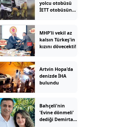
yolcu otobüsü
İETT otobüsüne
çarptı: Ekipler
olay yerinde
MHP'li vekil az
kalsın Türkeş'in
kızını dövecekti!
Artvin Hopa'da
denizde İHA
bulundu
Bahçeli'nin
'Evine dönmeli'
dediği Demirtaş
için Erdoğan'ın