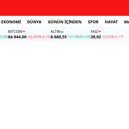
EKONOMİ
DÜNYA
GÜNÜN İÇİNDEN
SPOR
HAYAT
M
BITCOIN
ALTIN
FAİZ
64.944,00
6.660,55
39,92
0,38)
-66,00
(%-0,10)
167,96
(%2,59)
-0,07
(%-0,17)