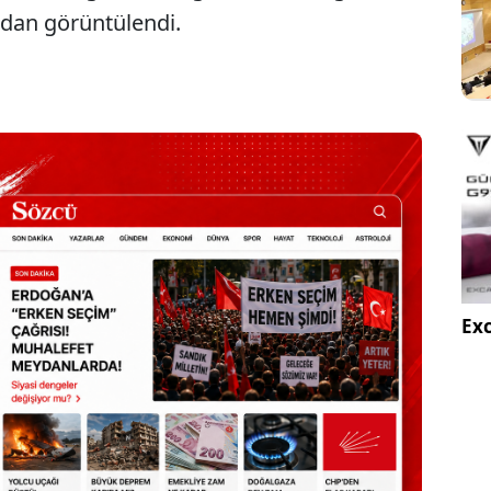
adan görüntülendi.
Sesi Aç
Exc