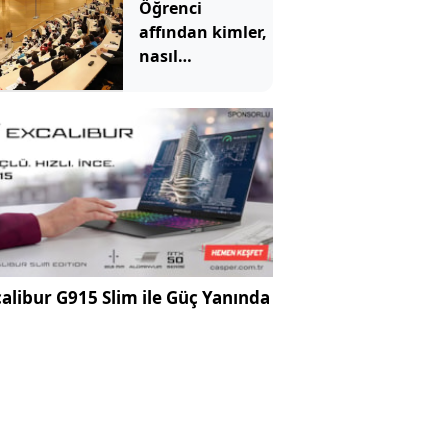
Öğrenci
affından kimler,
nasıl
yararlanabilecek?
İşte detaylar
alibur G915 Slim ile Güç Yanında