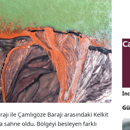
ri ilçesinde, Kılıçkaya ve Çamlıgöze barajları
n Kelkit Çayı havzasında akarsuların oluşturduğu
 rengin yer aldığı görüntü, Brezilya'daki ünlü Amazon
ların buluşması’ manzarasını hatırlattı.
İnc
Gü
rajı ile Çamlıgöze Barajı arasındaki Kelkit
a sahne oldu. Bölgeyi besleyen farklı