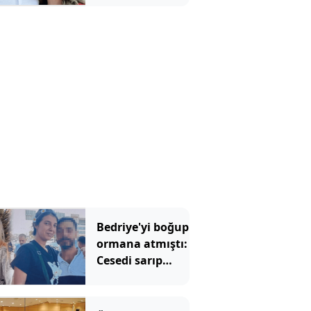
yardımcısından
şaşırtan sözler
Bedriye'yi boğup
ormana atmıştı:
Cesedi sarıp
kayınvalidesiyle
bir saat sohbet
etmiş