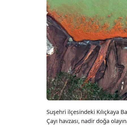
Sivas'ın Suşeh
arasında aka
ve iki farklı
Nehri'nin ‘Su
Suşehri ilçesindeki Kılıçkaya Ba
Çayı havzası, nadir doğa olayın