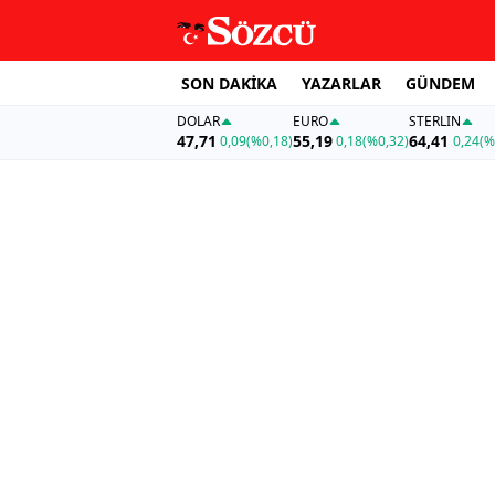
SON DAKİKA
YAZARLAR
GÜNDEM
DOLAR
EURO
STERLIN
47,71
55,19
64,41
0,09
(%0,18)
0,18
(%0,32)
0,24
(%