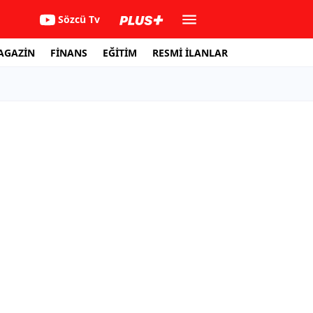
Sözcü Tv
AGAZİN
FİNANS
EĞİTİM
RESMİ İLANLAR