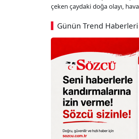
çeken çaydaki doğa olayı, hav
ABERİ OKU
➜
Günün Trend Haberleri
00:02
/ 09:15