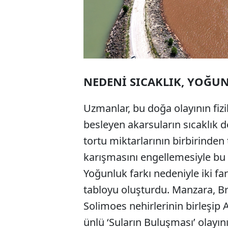
NEDENİ SICAKLIK, YOĞU
Uzmanlar, bu doğa olayının fizik
besleyen akarsuların sıcaklık de
tortu miktarlarının birbirinde
karışmasını engellemesiyle bu g
Yoğunluk farkı nedeniyle iki far
tabloyu oluşturdu. Manzara, Bre
Solimoes nehirlerinin birleşi
ünlü ‘Suların Buluşması’ olayını