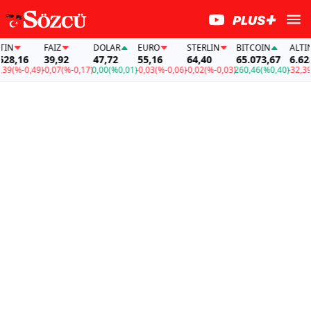
N
FAİZ
DOLAR
EURO
STERLIN
BITCOIN
ALTIN
8,16
39,92
47,72
55,16
64,40
65.073,67
6.628,
9
(%-0,49)
-0,07
(%-0,17)
0,00
(%0,01)
-0,03
(%-0,06)
-0,02
(%-0,03)
260,46
(%0,40)
-32,39
(%