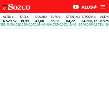
LTIN
FAİZ
DOLAR
EURO
STERLIN
BITCOIN
ALTIN
.529,57
39,99
47,60
55,06
64,22
64.608,32
6.529,57
,48
(%0,52)
0,04
(%0,09)
0,03
(%0,06)
0,05
(%0,09)
0,12
(%0,19)
546,09
(%0,85)
33,48
(%0,5