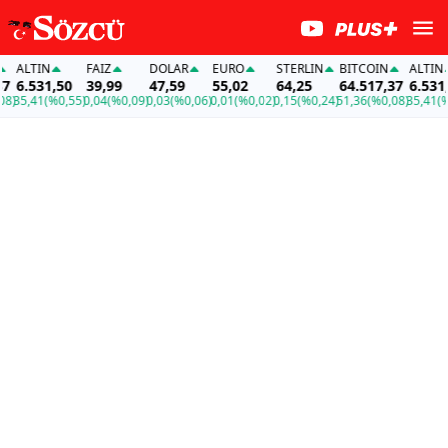
TIN
FAİZ
DOLAR
EURO
STERLIN
BITCOIN
ALTIN
531,50
39,99
47,59
55,02
64,25
64.517,37
6.531,50
,41
(%0,55)
0,04
(%0,09)
0,03
(%0,06)
0,01
(%0,02)
0,15
(%0,24)
51,36
(%0,08)
35,41
(%0,55