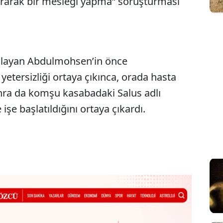
urarak bir mesleği yapma“ soruşturması
aşlayan Abdulmohsen’in önce
, yetersizliği ortaya çıkınca, orada hasta
nra da komşu kasabadaki Salus adlı
 işe başlatıldığını ortaya çıkardı.