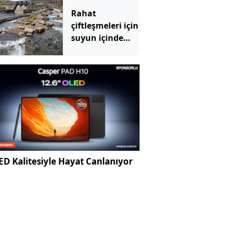
insanları
Rahat
çözemedi yapay
çiftleşmeleri için
zekâ anında
suyun içinde
açıkladı
özel yol yaptılar
D Kalitesiyle Hayat Canlanıyor