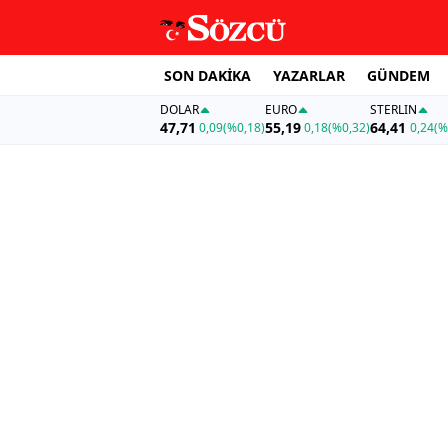
SON DAKİKA
YAZARLAR
GÜNDEM
DOLAR
EURO
STERLIN
47,71
55,19
64,41
0,09
(%0,18)
0,18
(%0,32)
0,24
(%