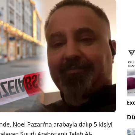
da Noel Pazarı’na arabayla dalıp 5 kişiyi öldüren,
azla kişiyi yaralayan Suudi Arabistanlı Pskiyatr Dr.
l-Abdulmohsen hakkında sahte diploma
ması açıldı.
Exc
Dü
e, Noel Pazarı’na arabayla dalıp 5 kişiyi
ralayan Suudi Arabistanlı Taleb Al-