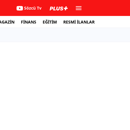
Sözcü Tv
AGAZİN
FİNANS
EĞİTİM
RESMİ İLANLAR