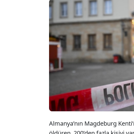
Almanya’
200’den f
Talep A
soruştur
Almanya’nın Magdeburg Kenti’nd
öldüren, 200’den fazla kişiyi ya