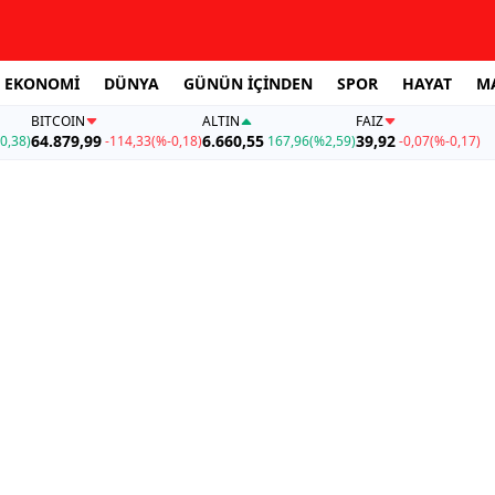
EKONOMİ
DÜNYA
GÜNÜN İÇİNDEN
SPOR
HAYAT
M
BITCOIN
ALTIN
FAİZ
64.879,99
6.660,55
39,92
0,38)
-114,33
(%-0,18)
167,96
(%2,59)
-0,07
(%-0,17)