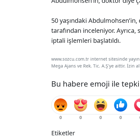
Abdulmohsen’in, doktor diye çalı
50 yaşındaki Abdulmohsen’in, d
tarafından inceleniyor. Ayrıca
iptali işlemleri başlatıldı.
www.sozcu.com.tr internet sitesinde yayınla
Mega Ajans ve Rek. Tic. A.Ş'ye aittir. İzin
Bu habere emoji ile tepki
Etiketler