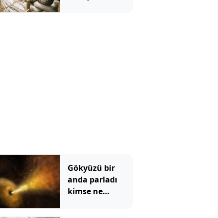
taşıyarak ev
yaptılar
Gökyüzü bir
anda parladı
kimse ne
olduğunu
anlamadı: Bilim