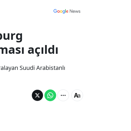
burg
ası açıldı
ralayan Suudi Arabistanlı