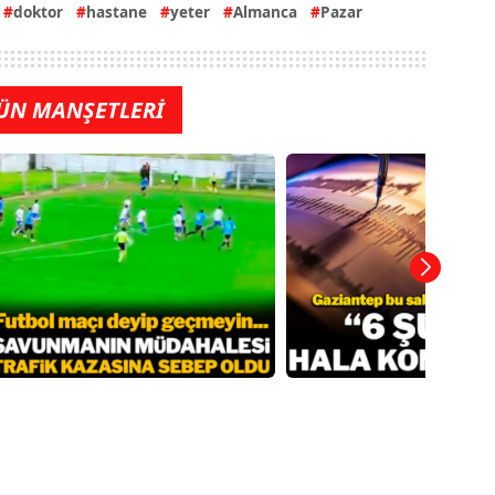
doktor
hastane
yeter
Almanca
Pazar
ÜN MANŞETLERİ