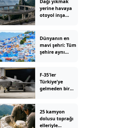
Dağı yıkmak
yerine havaya
otoyol inşa
ettiler
Dünyanın en
mavi şehri: Tüm
şehire aynı
renge büründü
F-35'ler
Türkiye'ye
gelmeden bir
özellik daha
kazandı
25 kamyon
dolusu toprağı
elleriyle