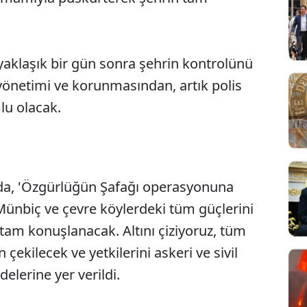
yaklaşık bir gün sonra şehrin kontrolünü
 yönetimi ve korunmasından, artık polis
lu olacak.
mada, 'Özgürlüğün Şafağı operasyonuna
Sesi Aç
 Münbiç ve çevre köylerdeki tüm güçlerini
am konuşlanacak. Altını çiziyoruz, tüm
 çekilecek ve yetkilerini askeri ve sivil
delerine yer verildi.