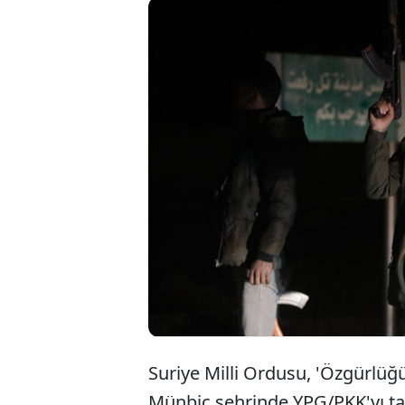
Suriye 
Münbiç't
idareye
püskürt
Suriye Milli Ordusu, 'Özgürlü
Münbiç şehrinde YPG/PKK'yı t