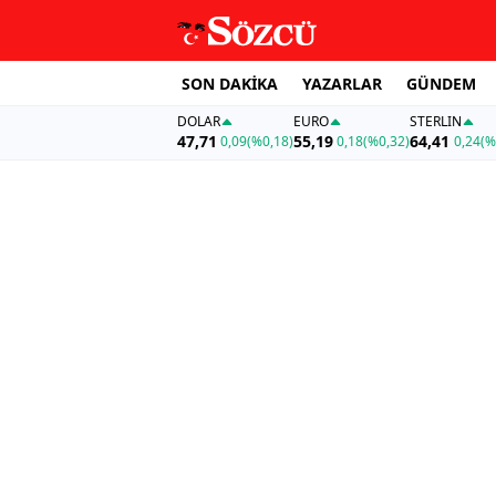
SON DAKİKA
YAZARLAR
GÜNDEM
DOLAR
EURO
STERLIN
47,71
55,19
64,41
0,09
(%0,18)
0,18
(%0,32)
0,24
(%