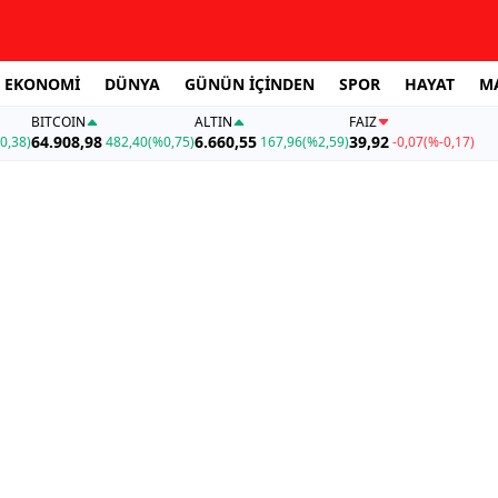
EKONOMİ
DÜNYA
GÜNÜN İÇİNDEN
SPOR
HAYAT
M
BITCOIN
ALTIN
FAİZ
64.908,98
6.660,55
39,92
0,38)
482,40
(%0,75)
167,96
(%2,59)
-0,07
(%-0,17)