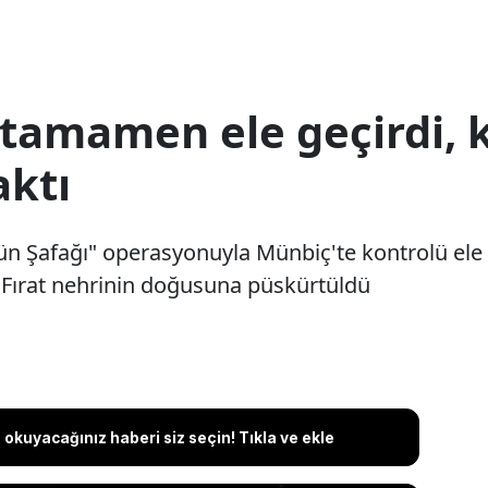
tamamen ele geçirdi, ko
ktı
ün Şafağı" operasyonuyla Münbiç'te kontrolü ele
K, Fırat nehrinin doğusuna püskürtüldü
okuyacağınız haberi siz seçin! Tıkla ve ekle