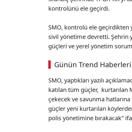
kontrolünü ele geçirdi.
SMO, kontrolü ele geçirdikten 
sivil yönetime devretti. Şehrin
güçleri ve yerel yönetim sorum
ABERİ OKU
➜
Günün Trend Haberleri
00:02
/ 08:15
SMO, yaptıkları yazılı açıkla
katılan tüm güçler, kurtarılan
çekecek ve savunma hatlarına t
güçler yeni kurtarılan köylerden
polis yönetimine bırakacak" ifa