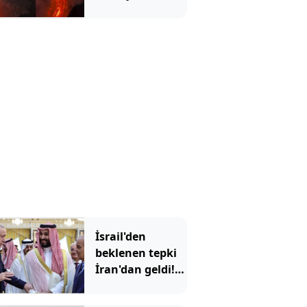
Binlerce yıllık
korku gerçek mi
olacak?
İsrail'den
beklenen tepki
İran'dan geldi!
'Mekke
Anlaşması'