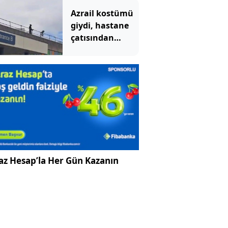
Tahran'ı kızdırdı
Azrail kostümü
giydi, hastane
çatısından
hastalara
göründü:
Mahkemede
ilginç savunma
az Hesap’la Her Gün Kazanın