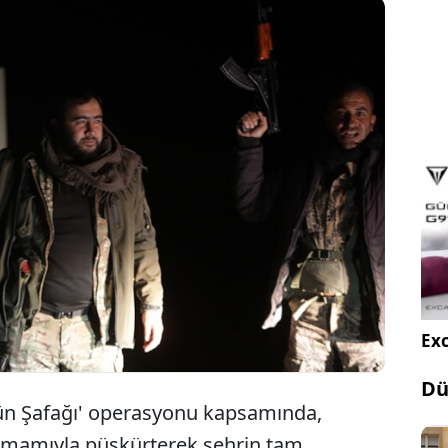
Milli Ordusu, "Özgürlüğün Şafağı" operasyonuyla
e kontrolü ele geçirdi ve ardından yönetimi sivil
 devretti. YPG/PKK, Fırat nehrinin doğusuna
üldü
Exc
Dü
ğün Şafağı' operasyonu kapsamında,
amamıyla püskürterek şehrin tam