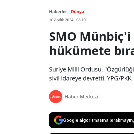
Haberler -
Dünya
10 Aralık 2024 - 08:10
SMO Münbiç'i 
hükümete bıra
Suriye Milli Ordusu, "Özgürlüğ
sivil idareye devretti. YPG/PK
Haber Merkezi
Google algoritmasına bırakmayın, 