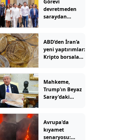
Görevi
devretmeden
saraydan
ayrıldı: Yeni
başkan ‘Sarayı
müzeye
ABD’den İran’a
çevireceğim’
yeni yaptırımlar:
demişti
Kripto borsaları
hedefte
Mahkeme,
Trump'ın Beyaz
Saray'daki
inşaatına 'dur'
dedi
Avrupa'da
kıyamet
senaryosu: