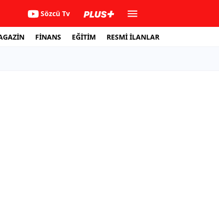
Sözcü Tv
AGAZİN
FİNANS
EĞİTİM
RESMİ İLANLAR