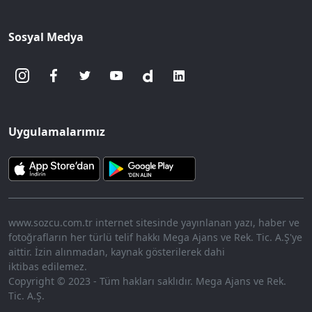
Sosyal Medya
Uygulamalarımız
www.sozcu.com.tr internet sitesinde yayınlanan yazı, haber ve
fotoğrafların her türlü telif hakkı Mega Ajans ve Rek. Tic. A.Ş'ye
aittir. İzin alınmadan, kaynak gösterilerek dahi
iktibas edilemez.
Copyright © 2023 - Tüm hakları saklıdır. Mega Ajans ve Rek.
Tic. A.Ş.