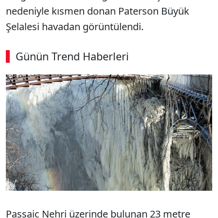
nedeniyle kısmen donan Paterson Büyük
Şelalesi havadan görüntülendi.
Günün Trend Haberleri
00:02
/ 08:43
Sesi Aç
Passaic Nehri üzerinde bulunan 23 metre