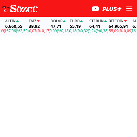
ALTIN
FAİZ
DOLAR
EURO
STERLIN
BITCOIN
ALTIN
6.660,55
39,92
47,71
55,19
64,41
64.965,91
6.660
67,96
(%2,59)
-0,07
(%-0,17)
0,09
(%0,18)
0,18
(%0,32)
0,24
(%0,38)
-55,09
(%-0,09)
167,96