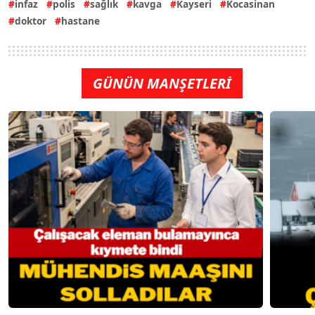
infaz
polis
sağlık
kavga
Kayseri
Kocasinan
doktor
hastane
GÜNÜN MANŞETLERİ