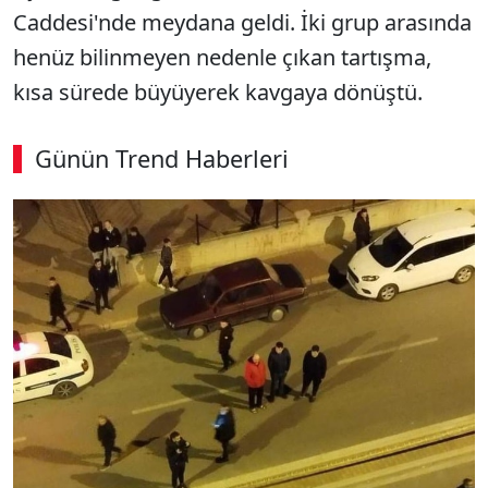
Caddesi'nde meydana geldi. İki grup arasında
henüz bilinmeyen nedenle çıkan tartışma,
kısa sürede büyüyerek kavgaya dönüştü.
Günün Trend Haberleri
00:03
/ 09:15
Sesi Aç