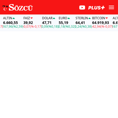
TIN
FAİZ
DOLAR
EURO
STERLIN
BITCOIN
ALTIN
660,55
39,92
47,71
55,19
64,41
64.919,93
6.660,5
,96
(%2,59)
-0,07
(%-0,17)
0,09
(%0,18)
0,18
(%0,32)
0,24
(%0,38)
-42,94
(%-0,07)
167,96
(%