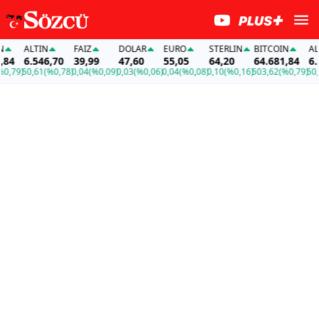
ALTIN
FAİZ
DOLAR
EURO
STERLIN
BITCOIN
ALTI
84
6.546,70
39,99
47,60
55,05
64,20
64.681,84
6.5
,79)
50,61
(%0,78)
0,04
(%0,09)
0,03
(%0,06)
0,04
(%0,08)
0,10
(%0,16)
503,62
(%0,79)
50,6