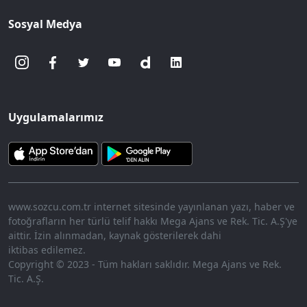
Sosyal Medya
Uygulamalarımız
www.sozcu.com.tr internet sitesinde yayınlanan yazı, haber ve
fotoğrafların her türlü telif hakkı Mega Ajans ve Rek. Tic. A.Ş'ye
aittir. İzin alınmadan, kaynak gösterilerek dahi
iktibas edilemez.
Copyright © 2023 - Tüm hakları saklıdır. Mega Ajans ve Rek.
Tic. A.Ş.