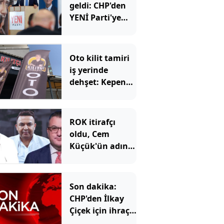
geldi: CHP'den
YENİ Parti'ye
kaç belediye
başkanı geçti?
Oto kilit tamiri
iş yerinde
dehşet: Kepeng
açtılar, içeriden
iki ölü çıktı
ROK itirafçı
oldu, Cem
Küçük'ün adını
verdi
Son dakika:
CHP'den İlkay
Çiçek için ihraç
talebi!