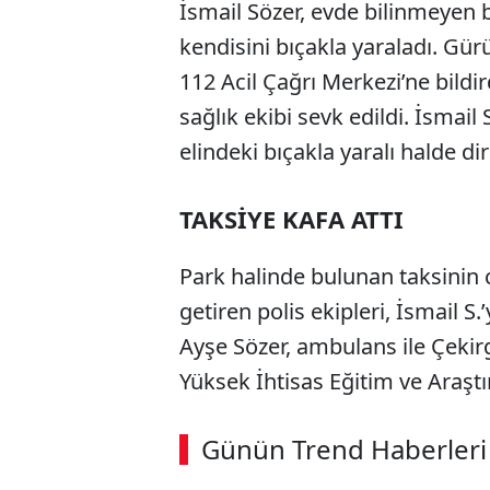
İsmail Sözer, evde bilinmeyen 
kendisini bıçakla yaraladı. Gü
112 Acil Çağrı Merkezi’ne bildir
sağlık ekibi sevk edildi. İsmail 
elindeki bıçakla yaralı halde di
TAKSİYE KAFA ATTI
Park halinde bulunan taksinin c
getiren polis ekipleri, İsmail S.’
Ayşe Sözer, ambulans ile Çekirg
Yüksek İhtisas Eğitim ve Araştı
ABERİ OKU
➜
Günün Trend Haberleri
00:02
/ 02:14