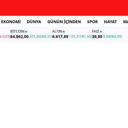
EKONOMİ
DÜNYA
GÜNÜN İÇİNDEN
SPOR
HAYAT
M
BITCOIN
ALTIN
FAİZ
64.862,00
6.617,89
39,99
%-0,03)
201,56
(%0,31)
125,31
(%1,93)
0,04
(%0,09)