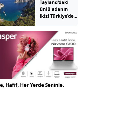
Tayland'daki
gözaltına alındı
ünlü adanın
ikizi Türkiye'de
çıktı: Sadece
denizden
gidilebiliyor
e, Hafif, Her Yerde Seninle.