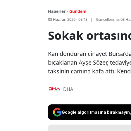
Haberler -
Gündem
03 Haziran 2026 - 08:43
Güncellenme:
03 Haz
Sokak ortasınd
Kan donduran cinayet Bursa’da 
bıçaklanan Ayşe Sözer, tedaviye
taksinin camına kafa attı. Kend
DHA
Google algoritmasına bırakmayın, 