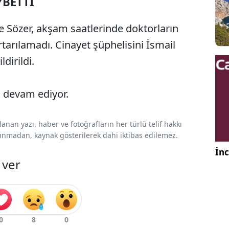
YBETTİ
 Sözer, akşam saatlerinde doktorların
rılamadı. Cinayet şüphelisini İsmail
ldirildi.
ya devam ediyor.
nan yazı, haber ve fotoğrafların her türlü telif hakkı
 alınmadan, kaynak gösterilerek dahi iktibas edilemez.
İnc
 ver