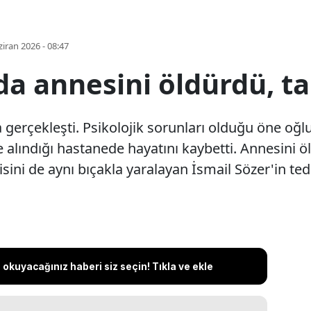
iran 2026 - 08:47
a annesini öldürdü, ta
gerçekleşti. Psikolojik sorunları olduğu öne oğlu
 alındığı hastanede hayatını kaybetti. Annesini ö
isini de aynı bıçakla yaralayan İsmail Sözer'in te
okuyacağınız haberi siz seçin! Tıkla ve ekle