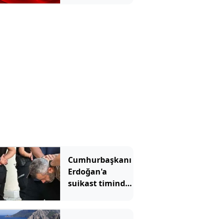
Cumhurbaşkanı
Erdoğan'a
suikast timinde
yer alan
FETÖ'cünün
ablası da