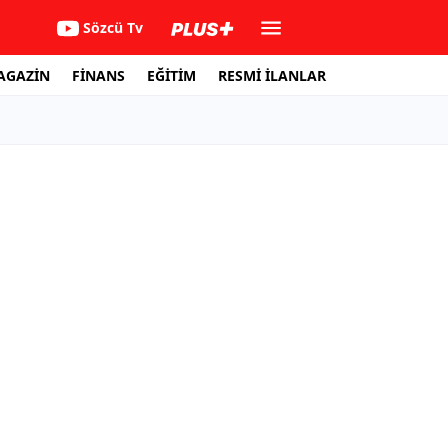
Sözcü Tv
AGAZİN
FİNANS
EĞİTİM
RESMİ İLANLAR