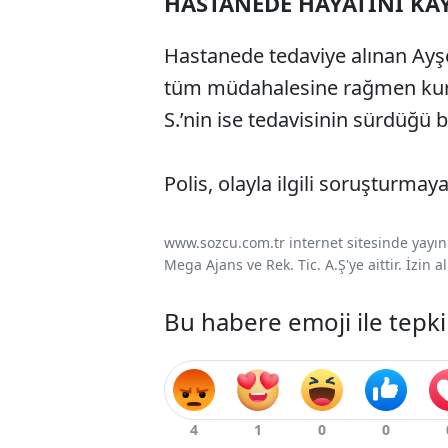
HASTANEDE HAYATINI KA
Hastanede tedaviye alınan Ayşe
tüm müdahalesine rağmen kurta
S.’nin ise tedavisinin sürdüğü bi
Polis, olayla ilgili soruşturma
www.sozcu.com.tr internet sitesinde yayınla
Mega Ajans ve Rek. Tic. A.Ş'ye aittir. İzin
Bu habere emoji ile tepki