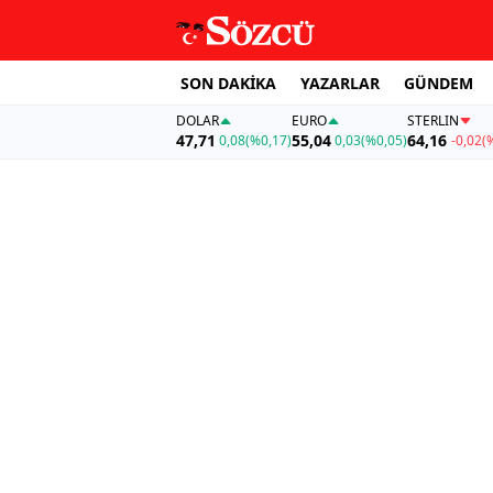
SON DAKİKA
YAZARLAR
GÜNDEM
DOLAR
EURO
STERLIN
47,71
55,04
64,16
0,08
(%0,17)
0,03
(%0,05)
-0,02
(