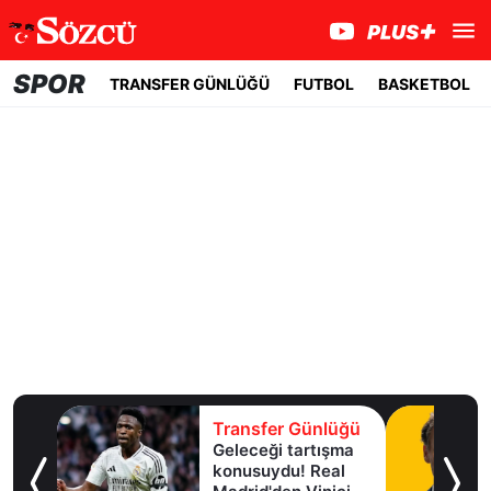
SPOR
TRANSFER GÜNLÜĞÜ
FUTBOL
BASKETBOL
lüğü
Transfer Günlüğü
Geleceği tartışma
aha
konusuydu! Real