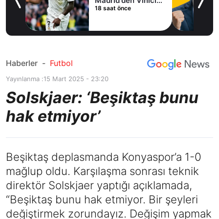
Madrid'den Vinicius
18 saat önce
Junior kararı
Haberler
-
Futbol
Yayınlanma :
15 Mart 2025 - 23:20
Solskjaer: ‘Beşiktaş bunu
hak etmiyor’
Beşiktaş deplasmanda Konyaspor’a 1-0
mağlup oldu. Karşılaşma sonrası teknik
direktör Solskjaer yaptığı açıklamada,
“Beşiktaş bunu hak etmiyor. Bir şeyleri
değiştirmek zorundayız. Değişim yapmak