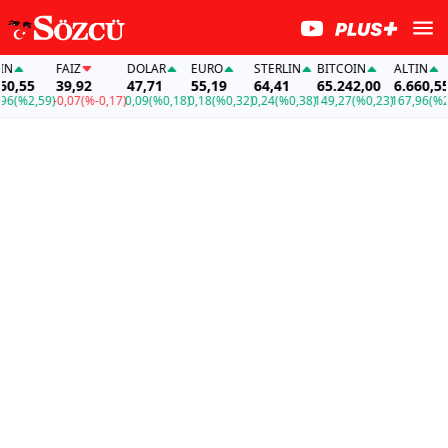
FAİZ
DOLAR
EURO
STERLIN
BITCOIN
ALTIN
55
39,92
47,71
55,19
64,41
65.242,00
6.660,55
%2,59)
-0,07
(%-0,17)
0,09
(%0,18)
0,18
(%0,32)
0,24
(%0,38)
149,27
(%0,23)
167,96
(%2,59