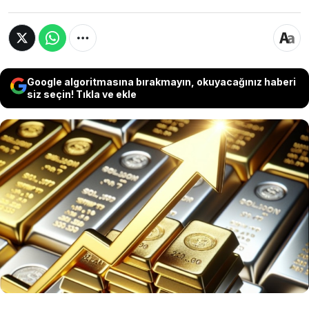
Google algoritmasına bırakmayın, okuyacağınız haberi
siz seçin! Tıkla ve ekle
Son dakika... Piyasaların merakla beklediği
tarım dışı istihdam rakamları açıklandı. Nisan
ayında tarım dışı istihdam rakamları 115 bin
odu. Gelen veri sonrası altın ve gümüş
fiyatlarında yükseliş yaşanırken, dolar
endeksinde geri çekilme görüldü.