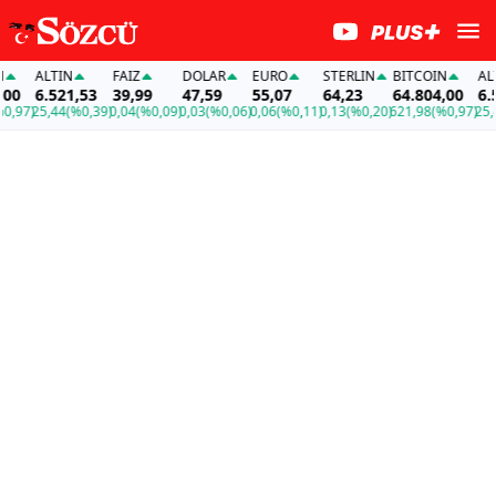
ALTIN
FAİZ
DOLAR
EURO
STERLIN
BITCOIN
ALTI
0
6.521,53
39,99
47,59
55,07
64,23
64.804,00
6.52
,97)
25,44
(%0,39)
0,04
(%0,09)
0,03
(%0,06)
0,06
(%0,11)
0,13
(%0,20)
621,98
(%0,97)
25,44