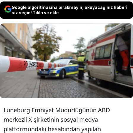
Google algoritmasına bırakmayın, okuyacağınız haberi
siz seçin! Tıkla ve ekle
Almanya’nın kuzeyinde yer alan Aşağı
Saksonya eyaletine bağlı Stade kentinde
silahlı saldırı meydana geldi. Saldırıda en
az 6 kişi hayatını kaybetti.
Lüneburg Emniyet Müdürlüğünün ABD
merkezli X şirketinin sosyal medya
platformundaki hesabından yapılan