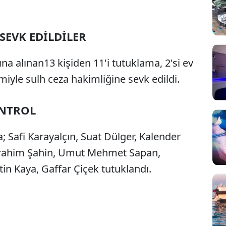
SEVK EDİLDİLER
 alınan13 kişiden 11'i tutuklama, 2'si ev
emiyle sulh ceza hakimliğine sevk edildi.
ONTROL
a; Safi Karayalçın, Suat Dülger, Kalender
İbrahim Şahin, Umut Mehmet Sapan,
n Kaya, Gaffar Çiçek tutuklandı.