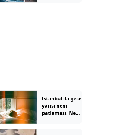
İstanbul'da gece
yarısı nem
patlaması! Nem
oranı yüzde 96'yı
bulacak