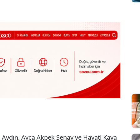
 Aydın, Ayça Akpek Şenay ve Hayati Kaya