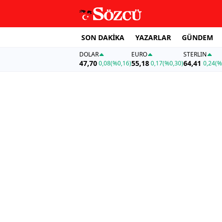
SON DAKİKA
YAZARLAR
GÜNDEM
DOLAR
EURO
STERLIN
47,70
55,18
64,41
0,08
(%0,16)
0,17
(%0,30)
0,24
(%