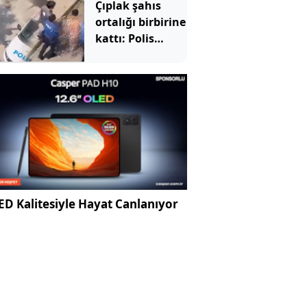
Çıplak şahıs
ortalığı birbirine
kattı: Polis
aracını da
tekmeledi
D Kalitesiyle Hayat Canlanıyor