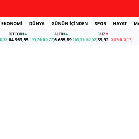
EKONOMİ
DÜNYA
GÜNÜN İÇİNDEN
SPOR
HAYAT
M
BITCOIN
ALTIN
FAİZ
64.963,55
6.655,89
39,92
0,38)
495,74
(%0,77)
163,31
(%2,52)
-0,07
(%-0,17)