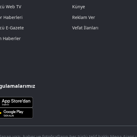
cü Web TV
Künye
r Haberleri
Reklam Ver
cü E-Gazete
Vefat İlanları
 Haberler
gulamalarımız
nan yazı, haber ve fotoğrafların her türlü telif hakkı Mega Ajans ve 