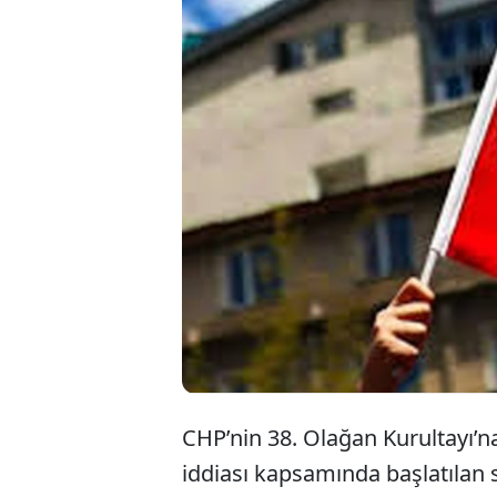
'Mutlak butla
ilişkin “dele
başlatılan so
tutuklandı. 4 k
CHP’nin 38. Olağan Kurultayı’na
iddiası kapsamında başlatılan