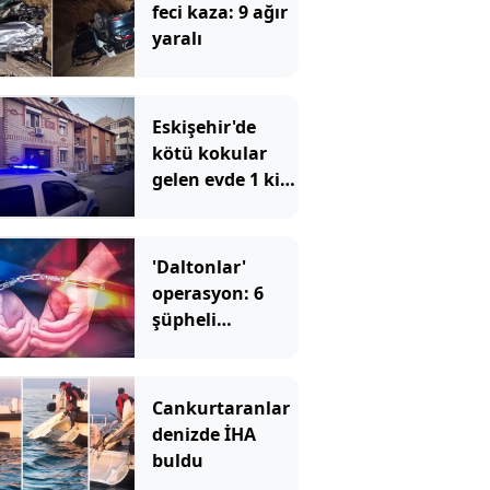
feci kaza: 9 ağır
yaralı
Eskişehir'de
kötü kokular
gelen evde 1 kişi
ölü bulundu
'Daltonlar'
operasyon: 6
şüpheli
tutuklandı
Cankurtaranlar
denizde İHA
buldu