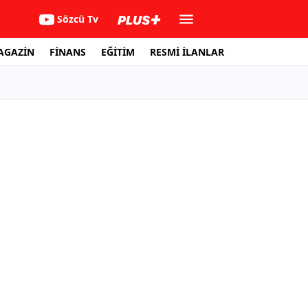
Sözcü Tv
AGAZİN
FİNANS
EĞİTİM
RESMİ İLANLAR