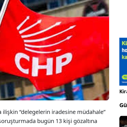
n' kararı sonrası CHP’nin 38. Olağan Kurultayı’na
gelerin iradesine müdahale” iddiaları kapsamında
ruşturmada gözaltına alınan 13 kişiden 9'u
işi ise adli kontrol şartı ile serbest bırakıldı.
Kir
Gü
 ilişkin “delegelerin iradesine müdahale”
 soruşturmada bugün 13 kişi gözaltına