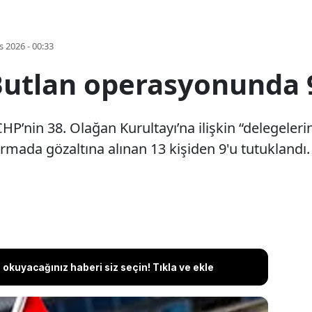
s 2026 - 00:33
Butlan operasyonunda 
CHP’nin 38. Olağan Kurultayı’na ilişkin “delegeler
da gözaltına alınan 13 kişiden 9'u tutuklandı. 4 k
okuyacağınız haberi siz seçin! Tıkla ve ekle