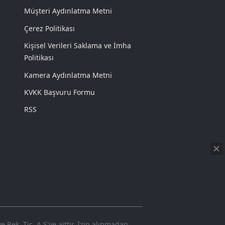
Müşteri Aydınlatma Metni
Çerez Politikası
Kişisel Verileri Saklama ve İmha
Politikası
Kamera Aydınlatma Metni
KVKK Başvuru Formu
RSS
Rek. Tic. A.Ş'ye aittir. İzin alınmadan,