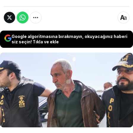
Google algoritmasına bırakmayın, okuyacağınız haberi
siz seçin! Tıkla ve ekle
Son Dakika Haberi... CHP Lideri Özgür Özel’e
AKM'deki protokol kapısından çıkarken
yumruklu saldırı gerçekleştiren saldırgan
Selçuk Tengioğlu’nun gözaltı süresinin bir
gün uzatılmasına karar verildi.