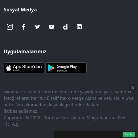
Sosyal Medya
Uygulamalarımız
www.sozcu.com.tr internet sitesinde yayınlanan yazı, haber ve
fotoğrafların her türlü telif hakkı Mega Ajans ve Rek. Tic. A.Ş'ye
aittir. İzin alınmadan, kaynak gösterilerek dahi
iktibas edilemez.
Copyright © 2023 - Tüm hakları saklıdır. Mega Ajans ve Rek.
Tic. A.Ş.
360p
Loaded
:
Sesi
15.40%
Aç
Sesi Aç