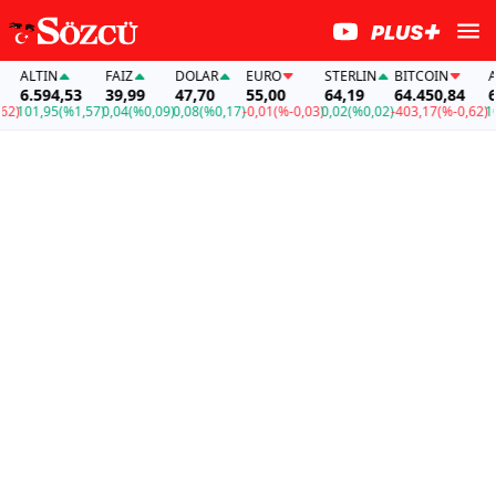
ALTIN
FAİZ
DOLAR
EURO
STERLIN
BITCOIN
AL
6.594,53
39,99
47,70
55,00
64,19
64.450,84
6.
)
101,95
(%1,57)
0,04
(%0,09)
0,08
(%0,17)
-0,01
(%-0,03)
0,02
(%0,02)
-403,17
(%-0,62)
101