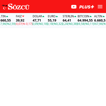
N
FAİZ
DOLAR
EURO
STERLIN
BITCOIN
ALTIN
0,55
39,92
47,71
55,19
64,41
64.994,55
6.660,55
6
(%2,59)
-0,07
(%-0,17)
0,09
(%0,18)
0,18
(%0,32)
0,24
(%0,38)
69,58
(%0,11)
167,96
(%2,59