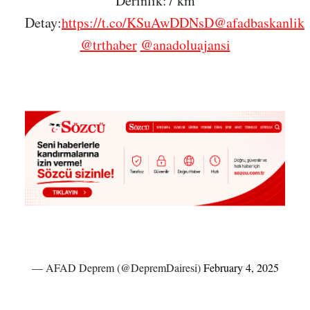
Derinlik:7 km
Detay:
https://t.co/KSuAwDDNsD
@afadbaskanlik
@trthaber
@anadoluajansi
— AFAD Deprem (@DepremDairesi)
February 4, 2025