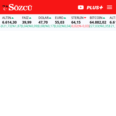
ALTIN
FAİZ
DOLAR
EURO
STERLIN
BITCOIN
ALTIN
6.614,30
39,99
47,70
55,03
64,15
64.882,02
6.614
121,72
(%1,87)
0,04
(%0,09)
0,08
(%0,17)
0,02
(%0,04)
-0,02
(%-0,03)
227,03
(%0,35)
121,72