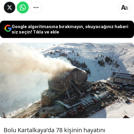
Google algoritmasına bırakmayın, okuyacağınız haberi
siz seçin! Tıkla ve ekle
Son Dakika Haberi... Bolu Kartalkaya'da Grand
Kartal Otel yangın faciasında 78 kişinin
hayatını kaybettiği olaya ilişkin görülen
davasının 6’ncı gününde tutuksuz yargılanan
4 kişi hakkında ev hapsi kararı verildi.
Bolu Kartalkaya’da 78 kişinin hayatını