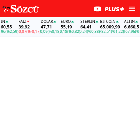
FAİZ
DOLAR
EURO
STERLIN
BITCOIN
ALTIN
,55
39,92
47,71
55,19
64,41
65.009,99
6.660,55
(%2,59)
-0,07
(%-0,17)
0,09
(%0,18)
0,18
(%0,32)
0,24
(%0,38)
782,51
(%1,22)
167,96
(%2,5