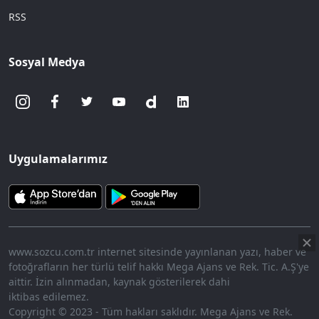
RSS
Sosyal Medya
Uygulamalarımız
www.sozcu.com.tr internet sitesinde yayınlanan yazı, haber ve
fotoğrafların her türlü telif hakkı Mega Ajans ve Rek. Tic. A.Ş'ye
aittir. İzin alınmadan, kaynak gösterilerek dahi
iktibas edilemez.
Copyright © 2023 - Tüm hakları saklıdır. Mega Ajans ve Rek.