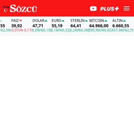
Z
DOLAR
EURO
STERLIN
BITCOIN
ALTIN
FAİZ
,92
47,71
55,19
64,41
64.966,00
6.660,55
39,92
7
(%-0,17)
0,09
(%0,18)
0,18
(%0,32)
0,24
(%0,38)
590,90
(%0,92)
167,96
(%2,59)
-0,07
(%-0