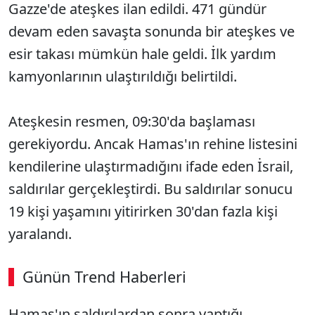
Gazze'de ateşkes ilan edildi. 471 gündür
devam eden savaşta sonunda bir ateşkes ve
esir takası mümkün hale geldi. İlk yardım
kamyonlarının ulaştırıldığı belirtildi.
Ateşkesin resmen, 09:30'da başlaması
gerekiyordu. Ancak Hamas'ın rehine listesini
kendilerine ulaştırmadığını ifade eden İsrail,
saldırılar gerçekleştirdi. Bu saldırılar sonucu
19 kişi yaşamını yitirirken 30'dan fazla kişi
yaralandı.
Günün Trend Haberleri
00:23
/ 08:43
Hamas'ın saldırılardan sonra yaptığı