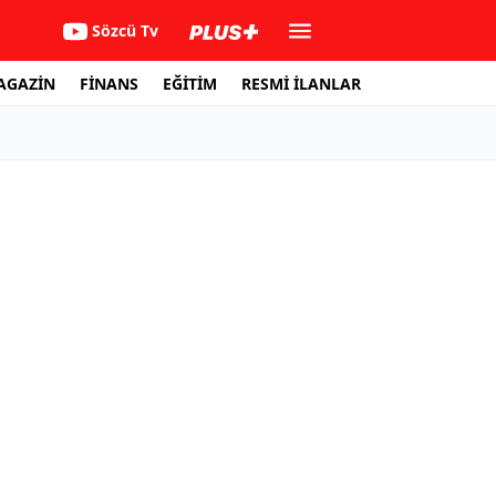
Sözcü Tv
AGAZİN
FİNANS
EĞİTİM
RESMİ İLANLAR