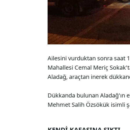
Ailesini vurduktan sonra saat 17
Mahallesi Cemal Meriç Sokak't
Aladağ, araçtan inerek dükkand
Dükkanda bulunan Aladağ'ın en
Mehmet Salih Özsökük isimli şa
KENDİ KAFASINA SIKTI