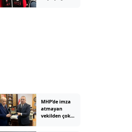
ateş püskürdü:
Ulan siz kamu
görevlisisiniz!
MHP’de imza
atmayan
vekilden çok
çarpıcı
paylaşım: Bir