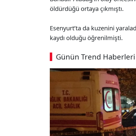
öldürdüğü ortaya çıkmıştı.
Esenyurt’ta da kuzenini yaralad
kaydı olduğu öğrenilmişti.
ABERİ OKU
➜
Günün Trend Haberleri
00:03
/ 09:08