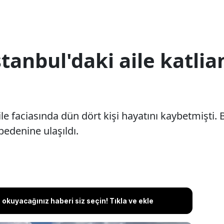
stanbul'daki aile katli
 faciasında dün dört kişi hayatını kaybetmişti. B
bedenine ulaşıldı.
okuyacağınız haberi siz seçin! Tıkla ve ekle