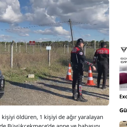
bul Büyükçekmece'deki aile faciasında dün dört kişi
ını kaybetmişti. Bugün, bir anne ile 10 yaşındaki
e bir kişinin daha cansız bedenine ulaşıldı.
Exc
Gü
kişiyi öldüren, 1 kişiyi de ağır yaralayan
inde Büyükçekmece’de anne ve babasını