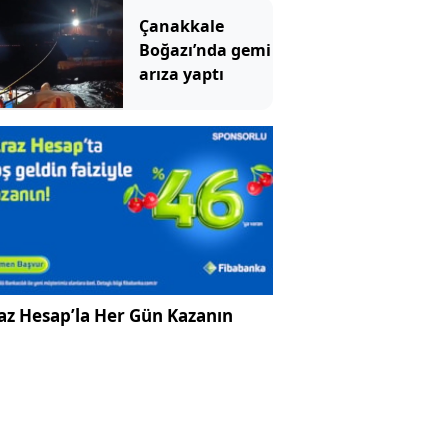
canım var
Çanakkale
Boğazı’nda gemi
arıza yaptı
az Hesap’la Her Gün Kazanın