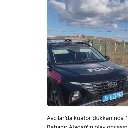
İstan
hayat
oğlu v
Avcılar’da kuaför dükkanında 1 
Bahadır Aladağ’ın olay önces