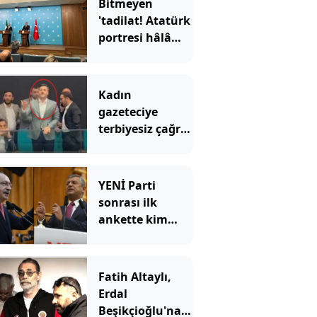
Bitmeyen
'tadilat! Atatürk
portresi hâlâ
yok
Kadın
gazeteciye
terbiyesiz çağrı:
"Gel özel
görüşelim"
YENİ Parti
sonrası ilk
ankette kim
önde?
Fatih Altaylı,
Erdal
Beşikçioğlu'na