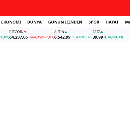
EKONOMİ
DÜNYA
GÜNÜN İÇİNDEN
SPOR
HAYAT
M
BITCOIN
ALTIN
FAİZ
64.207,05
6.542,99
39,99
%0,09)
-664,95
(%-1,03)
50,41
(%0,78)
0,04
(%0,09)