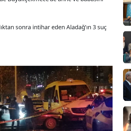
ıktan sonra intihar eden Aladağ’ın 3 suç
Sesi Aç