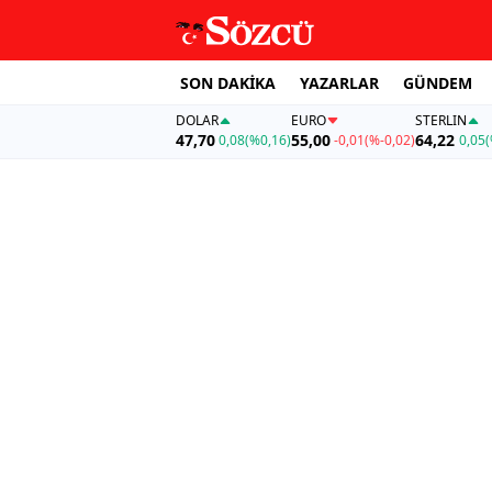
SON DAKİKA
YAZARLAR
GÜNDEM
DOLAR
EURO
STERLIN
47,70
55,00
64,22
0,08
(%0,16)
-0,01
(%-0,02)
0,05
(