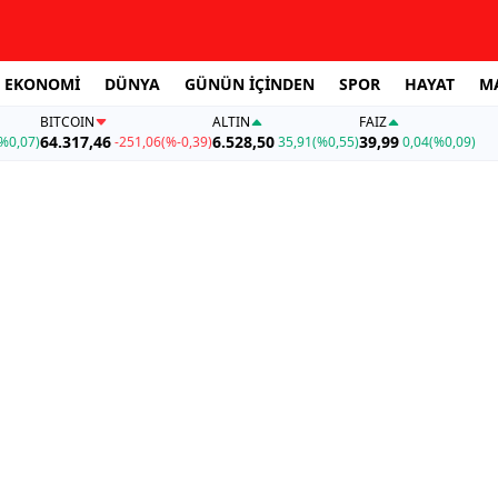
EKONOMİ
DÜNYA
GÜNÜN İÇİNDEN
SPOR
HAYAT
M
BITCOIN
ALTIN
FAİZ
64.317,46
6.528,50
39,99
%0,07)
-251,06
(%-0,39)
35,91
(%0,55)
0,04
(%0,09)