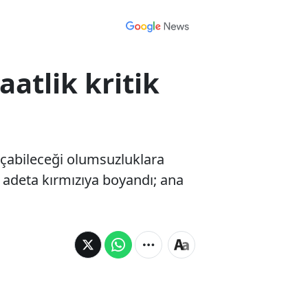
aatlik kritik
l açabileceği olumsuzluklara
ı adeta kırmızıya boyandı; ana