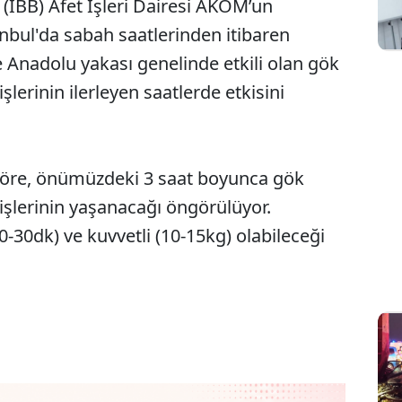
 (İBB) Afet İşleri Dairesi AKOM’un
nbul'da sabah saatlerinden itibaren
e Anadolu yakası genelinde etkili olan gök
erinin ilerleyen saatlerde etkisini
öre, önümüzdeki 3 saat boyunca gök
şlerinin yaşanacağı öngörülüyor.
20-30dk) ve kuvvetli (10-15kg) olabileceği