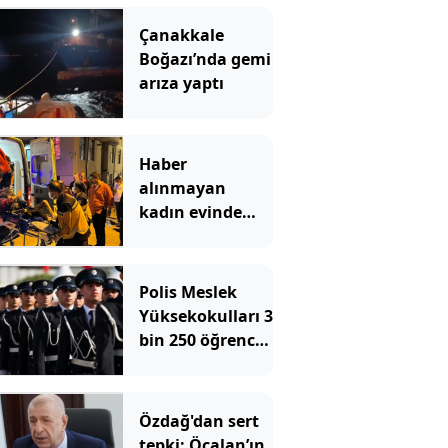
Çanakkale
Boğazı’nda gemi
arıza yaptı
Haber
alınmayan
kadın evinde
çöp yığınlarının
arasında
bulundu
Polis Meslek
Yüksekokulları 3
bin 250 öğrenci
alacak! İşte
aranan şartlar
Özdağ'dan sert
tepki: Öcalan’ın