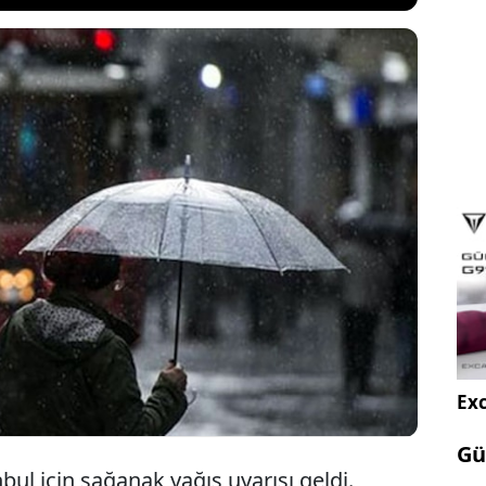
ği, kentte ilerleyen saatlerde etkili olması beklenen
açabileceği olumsuzluklara karşı dikkatli ve tedbirli
sında bulundu.Megakentte trafik haritası adeta
ndı; ana arterlerde trafik durma noktasında....
Exc
Gü
ul için sağanak yağış uyarısı geldi.