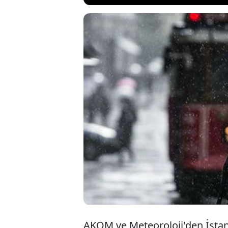
İstanbul Valili
yağışların yol 
olunması uyarı
kırmızıya boya
AKOM ve Meteoroloji'den İstanb