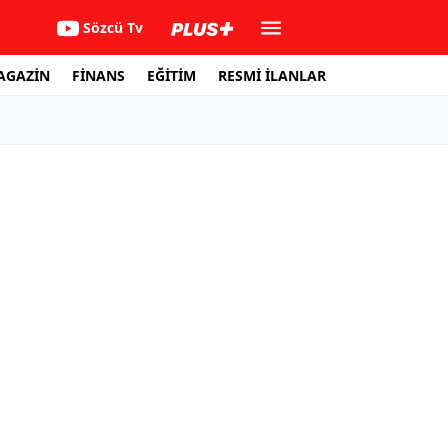
Sözcü Tv
AGAZİN
FİNANS
EĞİTİM
RESMİ İLANLAR