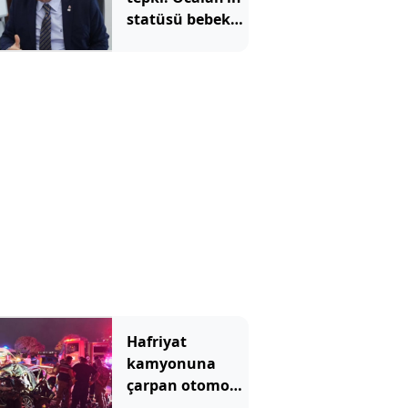
statüsü bebek
katilidir
Hafriyat
kamyonuna
çarpan otomobil
hurdaya döndü