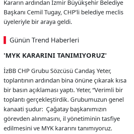
Kararın ardından İzmir Büyükşehir Belediye
Başkanı Cemil Tugay, CHP’li belediye meclis
üyeleriyle bir araya geldi.
Günün Trend Haberleri
00:03
/ 08:15
'MYK KARARINI TANIMIYORUZ'
Sesi Aç
İzBB CHP Grubu Sözcüsü Candaş Yeter,
toplantının ardından bina önüne çıkarak kısa
bir basın açıklaması yaptı. Yeter, “Verimli bir
toplantı gerçekleştirdik. Grubumuzun genel
kanaati şudur: Çağatay başkanımızın
görevden alınmasını, il yönetiminin tasfiye
edilmesini ve MYK kararını tanımıyoruz.