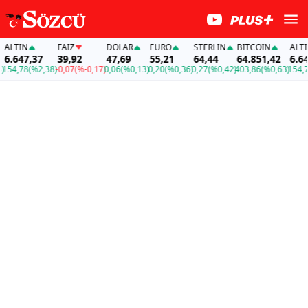
TIN
FAİZ
DOLAR
EURO
STERLIN
BITCOIN
ALTIN
647,37
39,92
47,69
55,21
64,44
64.851,42
6.647,3
,78
(%2,38)
-0,07
(%-0,17)
0,06
(%0,13)
0,20
(%0,36)
0,27
(%0,42)
403,86
(%0,63)
154,78
(%