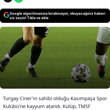
Google algoritmasına bırakmayın, okuyacağınız haberi
siz seçin! Tıkla ve ekle
Yapılan açıklamada Can Holding ve Ciner
Grubu’na bağlı Park Holding çatısı altındaki
şirketlere kayyum atandı. Kayyum atanan
kurumlar arasında Turgay Ciner’in sahibi
olduğu Kasımpaşa Spor Kulübü de var
Turgay Ciner'in sahibi olduğu Kasımpaşa Spor
Kulübü'ne kayyum atandı. Kulüp, TMSF