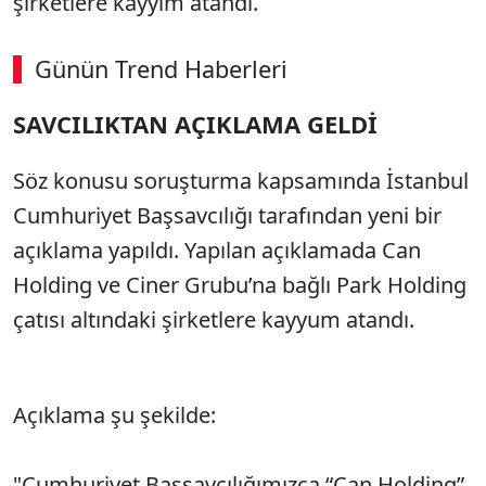
şirketlere kayyım atandı.
Günün Trend Haberleri
00:02
/ 08:15
SAVCILIKTAN AÇIKLAMA GELDİ
Sesi Aç
Söz konusu soruşturma kapsamında İstanbul
Cumhuriyet Başsavcılığı tarafından yeni bir
açıklama yapıldı. Yapılan açıklamada Can
Holding ve Ciner Grubu’na bağlı Park Holding
çatısı altındaki şirketlere kayyum atandı.
Açıklama şu şekilde:
"Cumhuriyet Başsavcılığımızca “Can Holding”