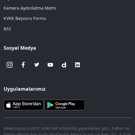
Kamera Aydınlatma Metni
KVKK Başvuru Formu
RSS
Sosyal Medya
Uygulamalarımız
www.sozcu.com.tr internet sitesinde yayınlanan yazı, haber ve
fotoğrafların her türlü telif hakkı Mega Ajans ve Rek. Tic. A.Ş'ye