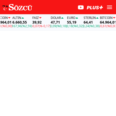
OIN
ALTIN
FAİZ
DOLAR
EURO
STERLIN
BITCOIN
64,01
6.660,55
39,92
47,71
55,19
64,41
64.964,01
(%0,00)
167,96
(%2,59)
-0,07
(%-0,17)
0,09
(%0,18)
0,18
(%0,32)
0,24
(%0,38)
-0,61
(%0,00)
1