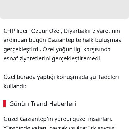
CHP lideri Özgür Özel, Diyarbakır ziyaretinin
ardından bugün Gaziantep'te halk buluşması
gerçekleştirdi. Özel yoğun ilgi karşısında
esnaf ziyaretlerini gerçekleştiremedi.
Özel burada yaptığı konuşmada şu ifadeleri
kullandı:
Günün Trend Haberleri
Güzel Gaziantep'in yüreği güzel insanları.
SÖZCÜ SON DAKİKA
Yüreğinde vatan, bayrak ve Atatürk sevgisi