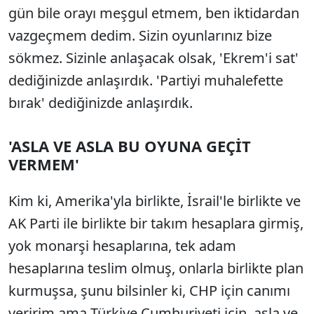
gün bile orayı meşgul etmem, ben iktidardan
vazgeçmem dedim. Sizin oyunlarınız bize
sökmez. Sizinle anlaşacak olsak, 'Ekrem'i sat'
dediğinizde anlaşırdık. 'Partiyi muhalefette
bırak' dediğinizde anlaşırdık.
'ASLA VE ASLA BU OYUNA GEÇİT
VERMEM'
Kim ki, Amerika'yla birlikte, İsrail'le birlikte ve
AK Parti ile birlikte bir takım hesaplara girmiş,
yok monarşi hesaplarına, tek adam
hesaplarına teslim olmuş, onlarla birlikte plan
kurmuşsa, şunu bilsinler ki, CHP için canımı
veririm ama Türkiye Cumhuriyeti için, asla ve