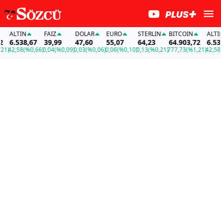
ALTIN
FAİZ
DOLAR
EURO
STERLIN
BITCOIN
ALTIN
6.538,67
39,99
47,60
55,07
64,23
64.903,72
6.538,
)
42,58
(%0,66)
0,04
(%0,09)
0,03
(%0,06)
0,06
(%0,10)
0,13
(%0,21)
777,73
(%1,21)
42,58
(%0