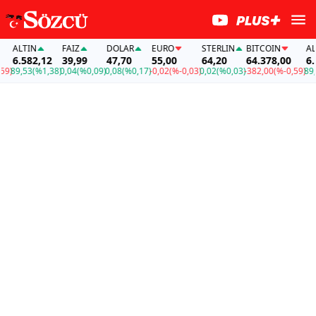
ALTIN
FAİZ
DOLAR
EURO
STERLIN
BITCOIN
ALTI
6.582,12
39,99
47,70
55,00
64,20
64.378,00
6.58
)
89,53
(%1,38)
0,04
(%0,09)
0,08
(%0,17)
-0,02
(%-0,03)
0,02
(%0,03)
-382,00
(%-0,59)
89,53