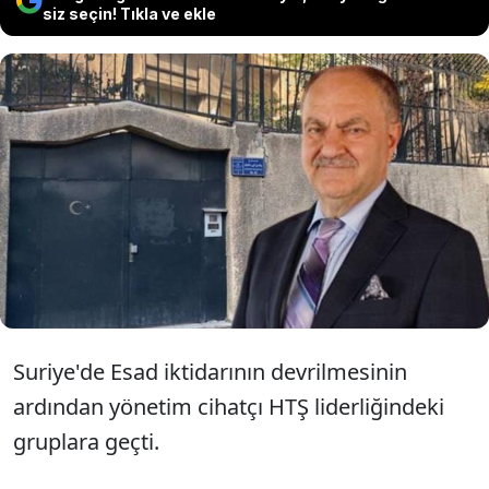
siz seçin! Tıkla ve ekle
Türkiye'nin Nuakşot Büyükelçisi
Burhan Köroğlu, Şam Büyükelçiliği
Geçici Maslahatgüzarı olarak
görevlendirildi
Suriye'de Esad iktidarının devrilmesinin
ardından yönetim cihatçı HTŞ liderliğindeki
gruplara geçti.