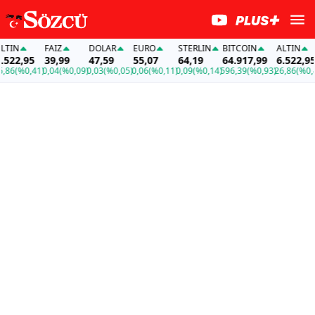
IN
FAİZ
DOLAR
EURO
STERLIN
BITCOIN
ALTIN
22,95
39,99
47,59
55,07
64,19
64.917,99
6.522,95
6
(%0,41)
0,04
(%0,09)
0,03
(%0,05)
0,06
(%0,11)
0,09
(%0,14)
596,39
(%0,93)
26,86
(%0,41)