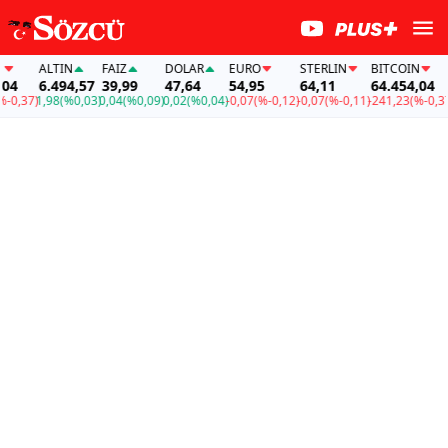
ALTIN
FAİZ
DOLAR
EURO
STERLIN
BITCOIN
4
6.494,57
39,99
47,64
54,95
64,11
64.454,04
0,37)
1,98
(%0,03)
0,04
(%0,09)
0,02
(%0,04)
-0,07
(%-0,12)
-0,07
(%-0,11)
-241,23
(%-0,37)
1