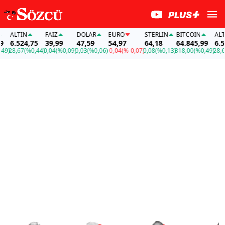
ALTIN
FAİZ
DOLAR
EURO
STERLIN
BITCOIN
ALTIN
6.524,75
39,99
47,59
54,97
64,18
64.845,99
6.524,
8,67
(%0,44)
0,04
(%0,09)
0,03
(%0,06)
-0,04
(%-0,07)
0,08
(%0,13)
318,00
(%0,49)
28,67
(%