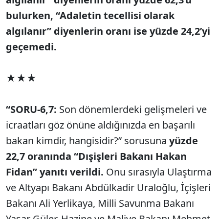
bulurken, “Adaletin tecellisi olarak
algılanır” diyenlerin oranı ise yüzde 24,2’yi
geçemedi.
★★★
“SORU-6,7:
Son dönemlerdeki gelişmeleri ve
icraatları göz önüne aldığınızda en başarılı
bakan kimdir, hangisidir?” sorusuna
yüzde
22,7 oranında “Dışişleri Bakanı Hakan
Fidan” yanıtı verildi.
Onu sırasıyla Ulaştırma
ve Altyapı Bakanı Abdülkadir Uraloğlu, İçişleri
Bakanı Ali Yerlikaya, Milli Savunma Bakanı
Yaşar Güler, Hazine ve Maliye Bakanı Mehmet