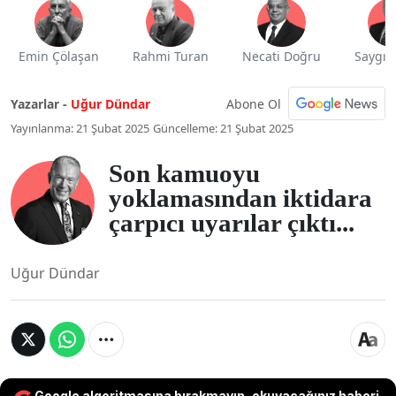
Emin Çölaşan
Rahmi Turan
Necati Doğru
Saygı 
Abone Ol
Yazarlar -
Uğur Dündar
Yayınlanma: 21 Şubat 2025
Güncelleme: 21 Şubat 2025
Son kamuoyu
yoklamasından iktidara
çarpıcı uyarılar çıktı...
Uğur Dündar
Google algoritmasına bırakmayın, okuyacağınız haberi