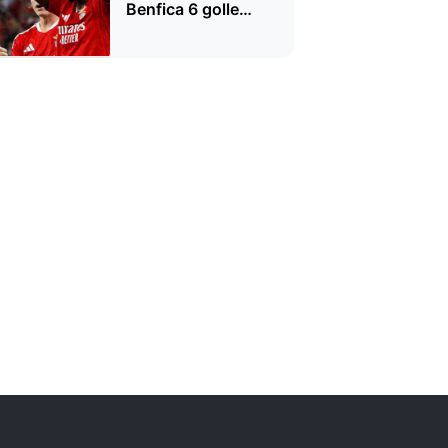
Benfica 6 golle
kazandı