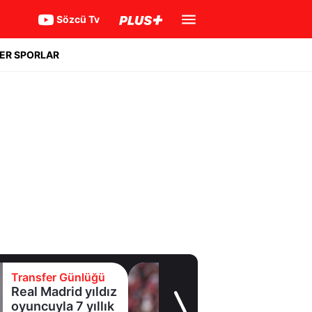
Sözcü Tv
ER SPORLAR
Transfer Günlüğü
Galatasaray
Leao'nun