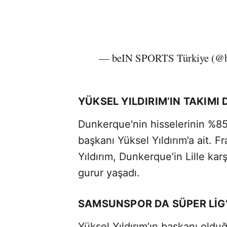
— beIN SPORTS Türkiye (
YÜKSEL YILDIRIM’IN TAKIMI
Dunkerque'nin hisselerinin %85
başkanı Yüksel Yıldırım’a ait. F
Yıldırım, Dunkerque’in Lille karş
gurur yaşadı.
SAMSUNSPOR DA SÜPER LİG
Yüksel Yıldırım’ın başkanı old