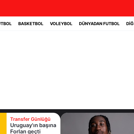
UTBOL
BASKETBOL
VOLEYBOL
DÜNYADAN FUTBOL
DİĞ
Transfer Günlüğü
Real Madrid yıldız
oyuncuyla 7 yıllık