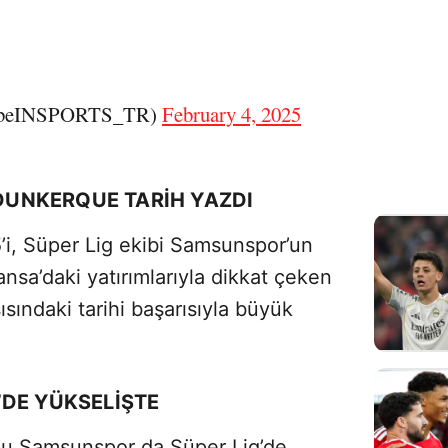
@beINSPORTS_TR)
February 4, 2025
 DUNKERQUE TARİH YAZDI
’i, Süper Lig ekibi Samsunspor’un
ransa’daki yatırımlarıyla dikkat çeken
ısındaki tarihi başarısıyla büyük
’DE YÜKSELİŞTE
uğu Samsunspor da Süper Lig’de