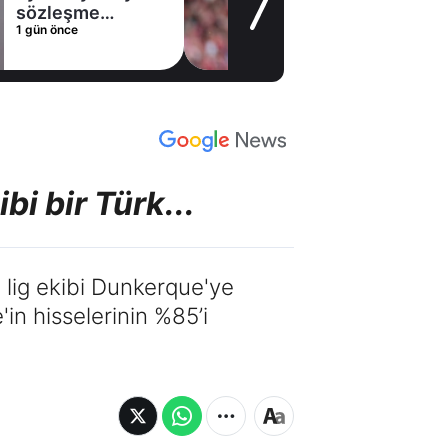
alternatifini
1 gün önce
Arsenal'de buldu
bi bir Türk...
. lig ekibi Dunkerque'ye
'in hisselerinin %85’i