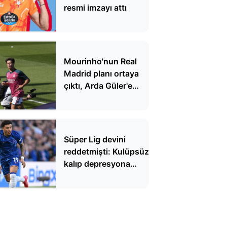
resmi imzayı attı
Mourinho'nun Real
Madrid planı ortaya
çıktı, Arda Güler'e
kötü haber
Süper Lig devini
reddetmişti: Kulüpsüz
kalıp depresyona
girdi