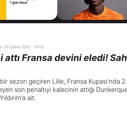
sözleşme
1 gün önce
imzaladı
e :
05 Şubat 2025 - 10:02
 attı Fransa devini eledi! Sahi
bir sezon geçiren Lille, Fransa Kupası'nda 2
 eleyen son penaltıyı kalecinin attığı Dunkerque
ldırım’a ait.