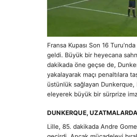
Fransa Kupası Son 16 Turu’nda L
geldi. Büyük bir heyecana sahn
dakikada öne geçse de, Dunker
yakalayarak maçı penaltılara taş
üstünlük sağlayan Dunkerque, Li
eleyerek büyük bir sürprize imz
DUNKERQUE, UZATMALARDA
Lille, 85. dakikada Andre Gomes
geçirdi. Ancak mücadeleyi bı