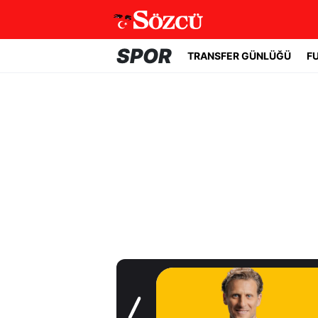
SPOR
TRANSFER GÜNLÜĞÜ
F
Transfer Günlüğü
Uruguay'ın başına
Forlan geçti