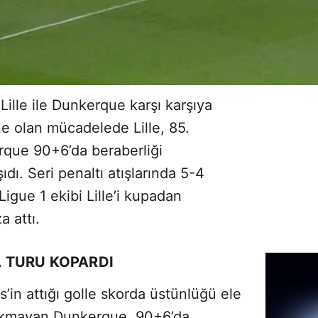
ille ile Dunkerque karşı karşıya
e olan mücadelede Lille, 85.
que 90+6’da beraberliği
ıdı. Seri penaltı atışlarında 5-4
gue 1 ekibi Lille’i kupadan
a attı.
 TURU KOPARDI
’in attığı golle skorda üstünlüğü ele
rakmayan Dunkerque, 90+6’da