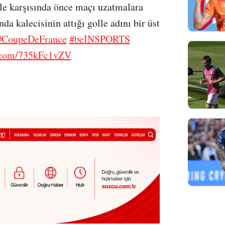
le karşısında önce maçı uzatmalara
nda kalecisinin attığı golle adını bir üst
#CoupeDeFrance
#beINSPORTS
r.com/735kFc1vZV