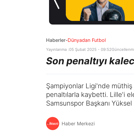
1 gün önce
Haberler
-
Dünyadan Futbol
Yayınlanma :
05 Şubat 2025 - 09:52
Güncellenm
Son penaltıyı kaleci
Şampiyonlar Ligi'nde müthiş 
penaltılarla kaybetti. Lille'i
Samsunspor Başkanı Yüksel Yı
Haber Merkezi