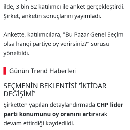
ilde, 3 bin 82 katılımcı ile anket gerçekleştirdi.
Şirket, anketin sonuçlarını yayımladı.
Ankette, katılımcılara, "Bu Pazar Genel Seçim
olsa hangi partiye oy verirsiniz?" sorusu
yöneltildi.
Günün Trend Haberleri
00:02
/ 09:15
SEÇMENİN BEKLENTİSİ 'İKTİDAR
Sesi Aç
DEĞİŞİMİ'
Şirketten yapılan detaylandırmada
CHP lider
parti konumunu oy oranını artır
arak
devam ettirdiği kaydedildi.