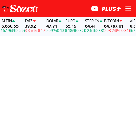
LTIN
FAİZ
DOLAR
EURO
STERLIN
BITCOIN
ALTIN
.660,55
39,92
47,71
55,19
64,41
64.787,61
6.660
7,96
(%2,59)
-0,07
(%-0,17)
0,09
(%0,18)
0,18
(%0,32)
0,24
(%0,38)
-203,24
(%-0,31)
167,96