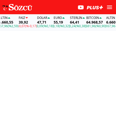
IN
FAİZ
DOLAR
EURO
STERLIN
BITCOIN
ALTIN
60,55
39,92
47,71
55,19
64,41
64.968,57
6.660,55
96
(%2,59)
-0,07
(%-0,17)
0,09
(%0,18)
0,18
(%0,32)
0,24
(%0,38)
581,96
(%0,90)
167,96
(%2