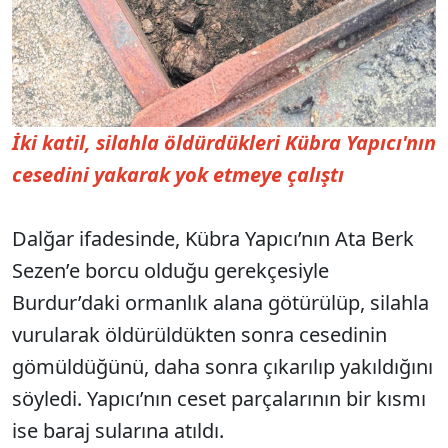
İki katil, silahla öldürdükleri Kübra Yapıcı'nın
cesedini yakarak yok etmeye çalıştı
Dalğar ifadesinde, Kübra Yapıcı’nın Ata Berk
Sezen’e borcu olduğu gerekçesiyle
Burdur’daki ormanlık alana götürülüp, silahla
vurularak öldürüldükten sonra cesedinin
gömüldüğünü, daha sonra çıkarılıp yakıldığını
söyledi. Yapıcı’nın ceset parçalarının bir kısmı
ise baraj sularına atıldı.