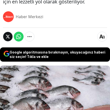
için en lezzetli yol olarak gösteriliyor.
Haber Merkezi
Google algoritmasına bırakmayın, okuyacağınız haberi
siz seçin! Tıkla ve ekle
Sonbahar yorgunluğu, azalan güneş ışığı ve artan
hastalık riski... Beslenme uzmanları, tüm bu
mevsimsel sorunlarla savaşmak için tek bir balığı
işaret ediyor. Fosfor ve selenyum gibi kritik
minerallerle dolu bu balığı haftada iki kez
tüketmek, bağışıklık sisteminizi güçlendirmek ve