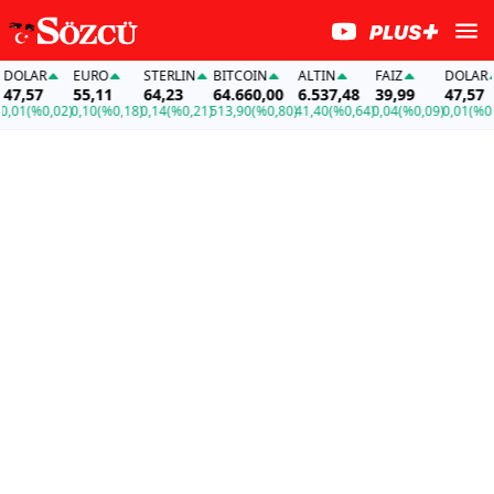
OLAR
EURO
STERLIN
BITCOIN
ALTIN
FAİZ
DOLAR
7,57
55,11
64,23
64.660,00
6.537,48
39,99
47,57
01
(%0,02)
0,10
(%0,18)
0,14
(%0,21)
513,90
(%0,80)
41,40
(%0,64)
0,04
(%0,09)
0,01
(%0,02