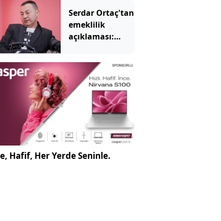
hasada gün
Serdar Ortaç'tan
sayıyor
emeklilik
açıklaması:
Sahneleri
bırakması için
tek şartı var
e, Hafif, Her Yerde Seninle.