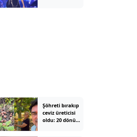
Nazara inandığı
için detay
vermedi
Şöhreti bırakıp
ceviz üreticisi
oldu: 20 dönüm
sulama yapan
Burak Hakkı