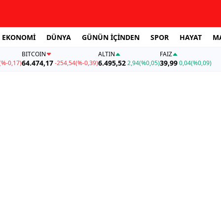
EKONOMİ
DÜNYA
GÜNÜN İÇİNDEN
SPOR
HAYAT
M
BITCOIN
ALTIN
FAİZ
64.474,17
6.495,52
39,99
(%-0,17)
-254,54
(%-0,39)
2,94
(%0,05)
0,04
(%0,09)