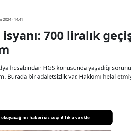
m 2024 - 14:41
isyanı: 700 liralık geçi
im
a hesabından HGS konusunda yaşadığı sorunu pay
m. Burada bir adaletsizlik var. Hakkımı helal etm
okuyacağınız haberi siz seçin! Tıkla ve ekle