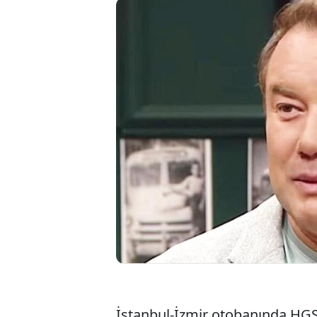
Oyuncu Şo
konusunda 
8 bin 300 
Hakkımı h
İstanbul-İzmir otobanında HG