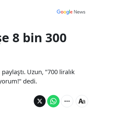
şe 8 bin 300
laştı. Uzun, "700 liralık
iyorum!" dedi.