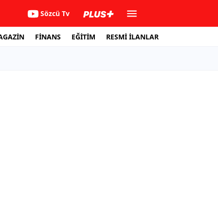
Sözcü Tv
AGAZİN
FİNANS
EĞİTİM
RESMİ İLANLAR