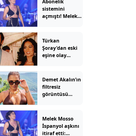
Abonelik
sistemini
açmıştı! Melek
Mosso'nun
kazancı ortaya
çıktı
Türkan
Şoray'dan eski
eşine olay
yorum: Cihan
Ünal'dan yanıt
gecikmedi
Demet Akalın’ın
filtresiz
görüntüsü
sosyal medyada
gündem oldu
Melek Mosso
İspanyol aşkını
itiraf etti: