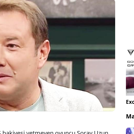
ray Uzun sosyal medya hesabından HGS
yaşadığı sorunu paylaştı. Uzun, "700 liralık geçişe
lira ödeyeceğim. Burada bir adaletsizlik var.
elal etmiyorum!" dedi.
Exc
Ma
S bakiyesi yetmeyen oyuncu Şoray Uzun