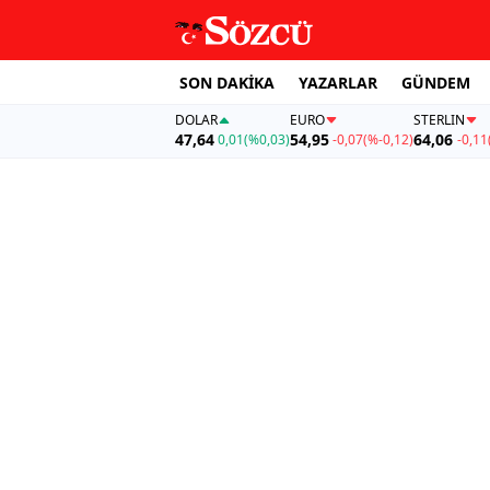
SON DAKİKA
YAZARLAR
GÜNDEM
DOLAR
EURO
STERLIN
47,64
54,95
64,06
0,01
(%0,03)
-0,07
(%-0,12)
-0,11