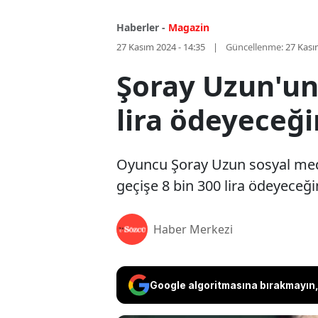
Haberler -
Magazin
27 Kasım 2024 - 14:35
Güncellenme:
27 Kası
Şoray Uzun'un 
lira ödeyeceğ
Oyuncu Şoray Uzun sosyal medy
geçişe 8 bin 300 lira ödeyeceği
Haber Merkezi
Google algoritmasına bırakmayın, 