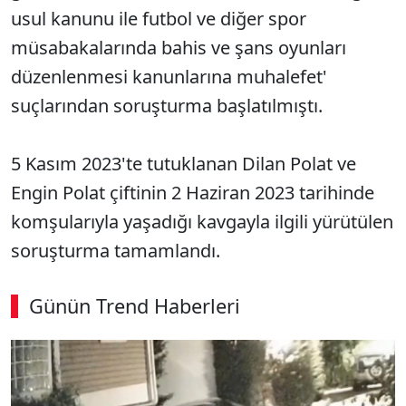
usul kanunu ile futbol ve diğer spor
müsabakalarında bahis ve şans oyunları
düzenlenmesi kanunlarına muhalefet'
suçlarından soruşturma başlatılmıştı.
5 Kasım 2023'te tutuklanan Dilan Polat ve
Engin Polat çiftinin 2 Haziran 2023 tarihinde
komşularıyla yaşadığı kavgayla ilgili yürütülen
soruşturma tamamlandı.
Günün Trend Haberleri
00:03
/ 09:08
Sesi Aç