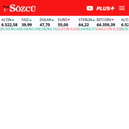
N
FAİZ
DOLAR
EURO
STERLIN
BITCOIN
ALTIN
2,58
39,99
47,70
55,00
64,22
64.359,39
6.522,58
(%0,46)
0,04
(%0,09)
0,08
(%0,16)
-0,01
(%-0,02)
0,04
(%0,07)
-204,21
(%-0,32)
30,00
(%0,4