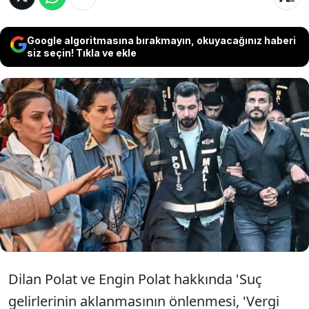
Google algoritmasına bırakmayın, okuyacağınız haberi
siz seçin! Tıkla ve ekle
İstanbul Çekmeköy'de oturan Dilan ve
Engin Polat çiftinin tutuklanmadan önce
komşularıyla yaşadığı kavgayla ilgili
yürütülen soruşturma tamamlandı.
Dilan Polat ve Engin Polat hakkında 'Suç
gelirlerinin aklanmasının önlenmesi, 'Vergi