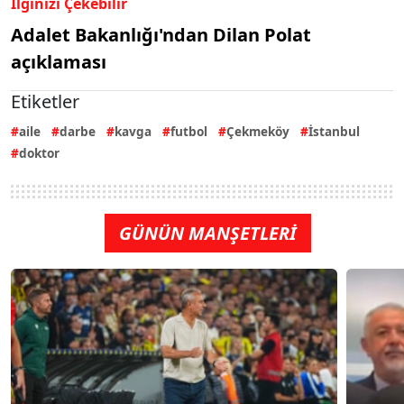
İlginizi Çekebilir
Adalet Bakanlığı'ndan Dilan Polat
açıklaması
Etiketler
aile
darbe
kavga
futbol
Çekmeköy
İstanbul
doktor
GÜNÜN MANŞETLERİ