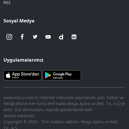
RSS
Sosyal Medya
Uygulamalarımız
www.sozcu.com.tr internet sitesinde yayınlanan yazı, haber ve
fotoğrafların her türlü telif hakkı Mega Ajans ve Rek. Tic. A.Ş'ye
aittir. İzin alınmadan, kaynak gösterilerek dahi
iktibas edilemez.
Copyright © 2023 - Tüm hakları saklıdır. Mega Ajans ve Rek.
Tic. A.Ş.