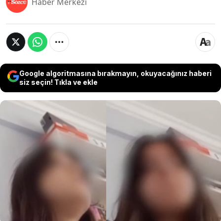
Haber Merkezi
Google algoritmasına bırakmayın, okuyacağınız haberi
siz seçin! Tıkla ve ekle
Milyonlarca öğrencinin iyi bir liseye
yerleşebilmek için ter döktüğü Liselere Geçiş
Sistemi (LGS) sınavının ardından, matematik
testinde 5 yanlış yapan bir öğrenci, matematik
öğretmeni olan annesinin sert tepkisiyle
karşılaştı. Sosyal medyada paylaşılan görüntüler
büyük tepki topladı.