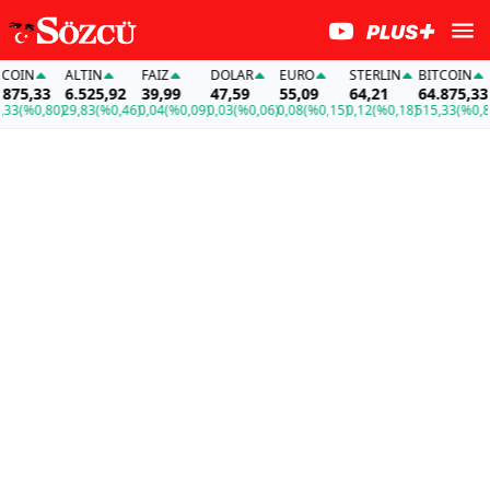
IN
ALTIN
FAİZ
DOLAR
EURO
STERLIN
BITCOIN
75,33
6.525,92
39,99
47,59
55,09
64,21
64.875,33
(%0,80)
29,83
(%0,46)
0,04
(%0,09)
0,03
(%0,06)
0,08
(%0,15)
0,12
(%0,18)
515,33
(%0,80)
2