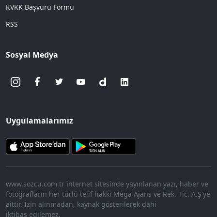
KVKK Başvuru Formu
RSS
Sosyal Medya
Uygulamalarımız
www.sozcu.com.tr internet sitesinde yayınlanan yazı, haber ve
fotoğrafların her türlü telif hakkı Mega Ajans ve Rek. Tic. A.Ş'ye
aittir. İzin alınmadan, kaynak gösterilerek dahi
iktibas edilemez.