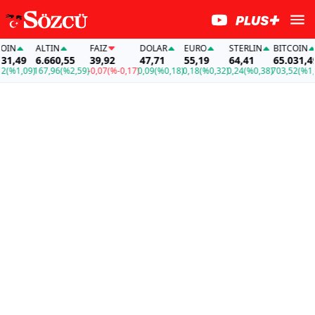
IN
ALTIN
FAİZ
DOLAR
EURO
STERLIN
BITCOIN
1,49
6.660,55
39,92
47,71
55,19
64,41
65.031,49
(%1,09)
167,96
(%2,59)
-0,07
(%-0,17)
0,09
(%0,18)
0,18
(%0,32)
0,24
(%0,38)
703,52
(%1,09