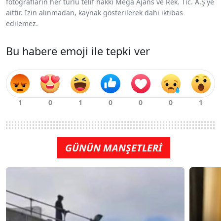
fotoğrafların her türlü telif hakkı Mega Ajans ve Rek. Tic. A.Ş'ye
aittir. İzin alınmadan, kaynak gösterilerek dahi iktibas
edilemez.
Bu habere emoji ile tepki ver
GÜNÜN MANŞETLERİ