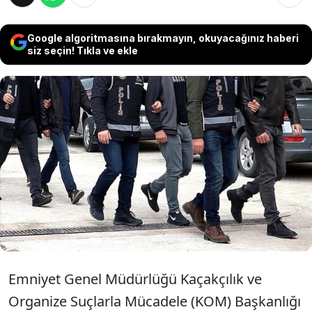
Google algoritmasına bırakmayın, okuyacağınız haberi
siz seçin! Tıkla ve ekle
İçişleri Bakanlığı, sosyal medya platformları
üzerinden suç örgütlerini öven ve "tetikçi"
temin etmeye çalışan şahıslara yönelik 54 ilde
düzenlenen dev operasyonlarda 258
şüphelinin gözaltına alındığını açıkladı.
Emniyet Genel Müdürlüğü Kaçakçılık ve
Organize Suçlarla Mücadele (KOM) Başkanlığı