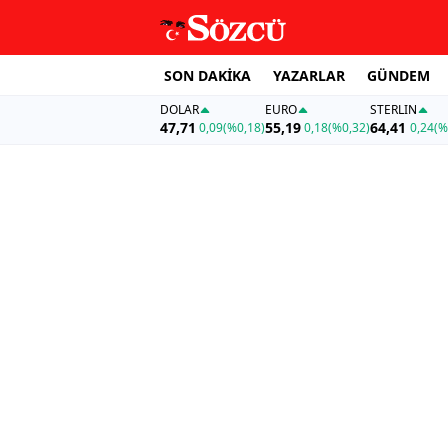
SON DAKİKA
YAZARLAR
GÜNDEM
DOLAR
EURO
STERLIN
47,71
55,19
64,41
0,09
(%0,18)
0,18
(%0,32)
0,24
(%