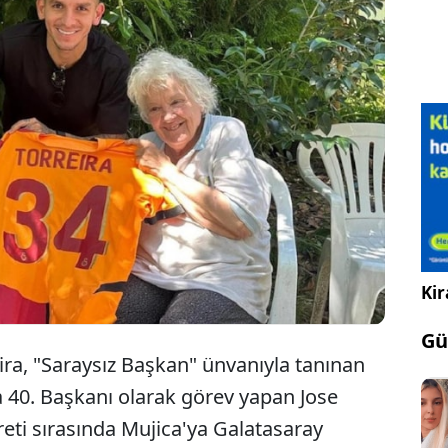
uay'ın 40. Başkanı olarak görev yapan José Pepe
a'yı ziyaret eden Galatasaray'ın yıldızı Lucas
ira Mujica'ya Galatasaray forması hediye etti.
Kir
Gü
eira, "Saraysız Başkan" ünvanıyla tanınan
 40. Başkanı olarak görev yapan Jose
areti sırasında Mujica'ya Galatasaray