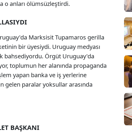
 o anları ölümsüzleştirdi.
LLASIYDI
 Uruguay'da Marksisit Tupamaros gerilla
etinin bir üyesiydi. Uruguay medyası
ak bahsediyordu. Örgüt Uruguay'da
ıyor, toplumun her alanında propaganda
 işlem yapan banka ve iş yerlerine
n gelen paralar yoksullar arasında
LET BAŞKANI
Sesi Aç