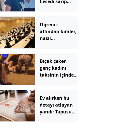
Cesedi sarıp
kayınvalidesiyle
bir saat sohbet
etmiş
Öğrenci
affından kimler,
nasıl
yararlanabilecek?
İşte detaylar
Bıçak çeken
genç kadını
taksinin içinde
dövüp, yerde
sürüklediler
Ev alırken bu
detayı atlayan
yandı: Tapusunu
aldığı evde
oturamıyor