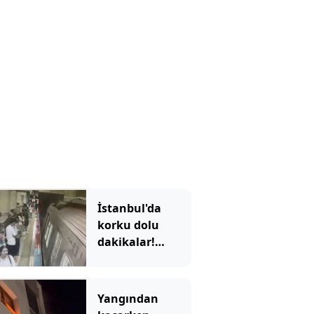
İstanbul'da
korku dolu
dakikalar!
Görme engelli
Enes'in raylara
düştüğü anlar
Yangından
ortaya çıktı