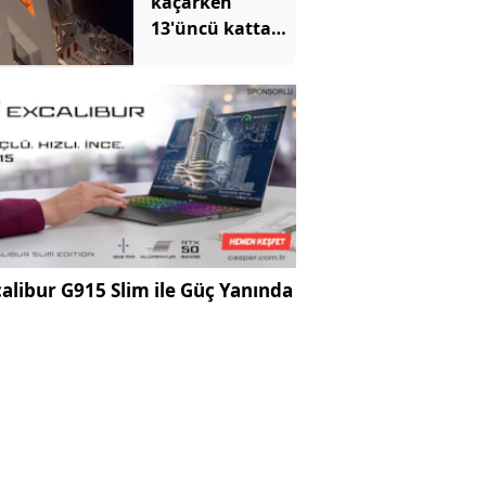
kaçarken
13'üncü kattan
düştü
alibur G915 Slim ile Güç Yanında