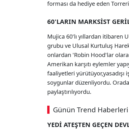
forması da hediye eden Torreria
60'LARIN MARKSİST GERİ
Mujica 60'lı yıllardan itibaren
grubu ve Ulusal Kurtuluş Harek
onlardan 'Robin Hood'lar olar
Amerikan karşıtı eylemler yap
faaliyetleri yürütüyor,yasadışı
soygunlar düzenliyordu. Orada
paylaştırılıyordu.
ABERİ OKU
➜
Günün Trend Haberleri
00:02
/ 09:15
YEDİ ATEŞTEN GEÇEN DEV