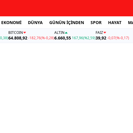
EKONOMİ
DÜNYA
GÜNÜN İÇİNDEN
SPOR
HAYAT
M
BITCOIN
ALTIN
FAİZ
64.808,92
6.660,55
39,92
0,38)
-182,76
(%-0,28)
167,96
(%2,59)
-0,07
(%-0,17)