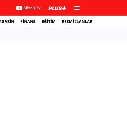
Sözcü Tv
AGAZİN
FİNANS
EĞİTİM
RESMİ İLANLAR