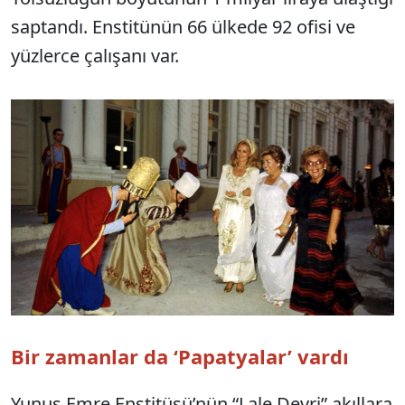
saptandı. Enstitünün 66 ülkede 92 ofisi ve
yüzlerce çalışanı var.
Bir zamanlar da ‘Papatyalar’ vardı
Yunus Emre Enstitüsü’nün “Lale Devri” akıllara