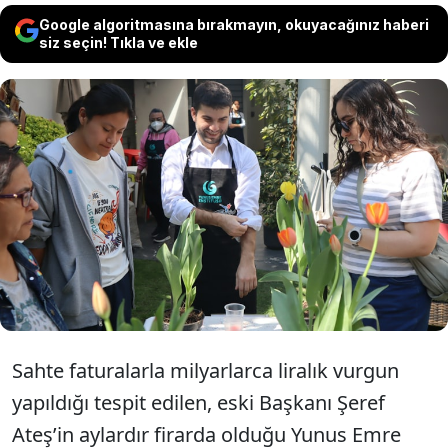
Google algoritmasına bırakmayın, okuyacağınız haberi
siz seçin! Tıkla ve ekle
‘Türk kültürünü tanıtmak için’ 66 ülkede
çalışan, naylon faturalarla soyulan Yunus
Emre Enstitüsü, Meksika’da lale tanıttı,
katılanların ağzı açık kaldı.
Sahte faturalarla milyarlarca liralık vurgun
yapıldığı tespit edilen, eski Başkanı Şeref
Ateş’in aylardır firarda olduğu Yunus Emre