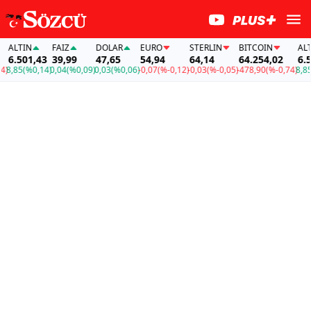
TIN
FAİZ
DOLAR
EURO
STERLIN
BITCOIN
ALTIN
501,43
39,99
47,65
54,94
64,14
64.254,02
6.501,
5
(%0,14)
0,04
(%0,09)
0,03
(%0,06)
-0,07
(%-0,12)
-0,03
(%-0,05)
-478,90
(%-0,74)
8,85
(%0,