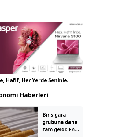
e, Hafif, Her Yerde Seninle.
onomi Haberleri
Bir sigara
grubuna daha
zam geldi: En
yüksek fiyat 130