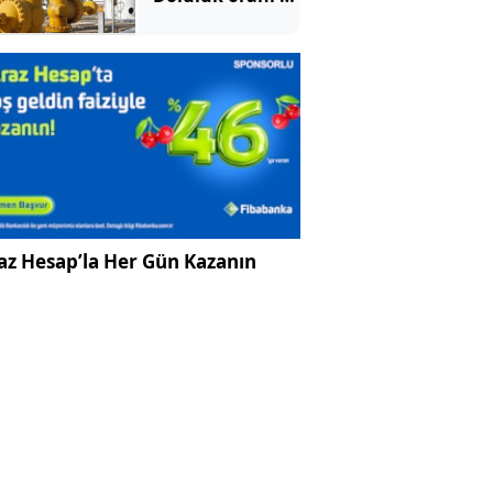
yılın en
düşüğünde
az Hesap’la Her Gün Kazanın