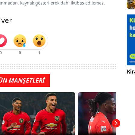
 alınmadan, kaynak gösterilerek dahi iktibas edilemez.
 ver
Kir
ÜN MANŞETLERİ