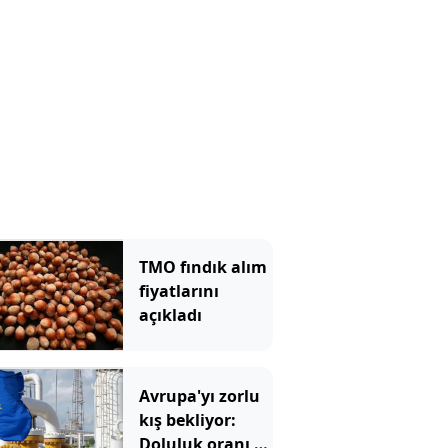
TMO fındık alım
fiyatlarını
açıkladı
Avrupa'yı zorlu
kış bekliyor:
Doluluk oranı 15