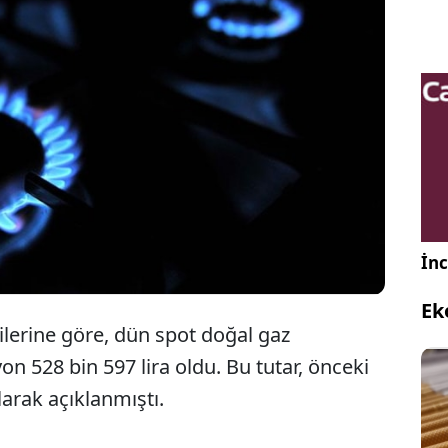
Spot doğal gaz piyasasında dün 1000 metreküp
doğal gazın referans fiyatı 17 bin 219 lira olarak
belirlendi.
İnc
Ek
rilerine göre, dün spot doğal gaz
n 528 bin 597 lira oldu. Bu tutar, önceki
larak açıklanmıştı.