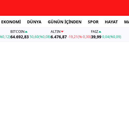
EKONOMİ
DÜNYA
GÜNÜN İÇİNDEN
SPOR
HAYAT
M
BITCOIN
ALTIN
FAİZ
64.692,83
6.476,87
39,99
%0,12)
50,60
(%0,08)
-19,21
(%-0,30)
0,04
(%0,09)