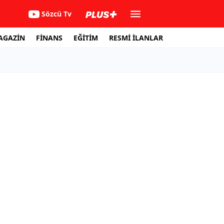
Sözcü Tv
AGAZİN
FİNANS
EĞİTİM
RESMİ İLANLAR