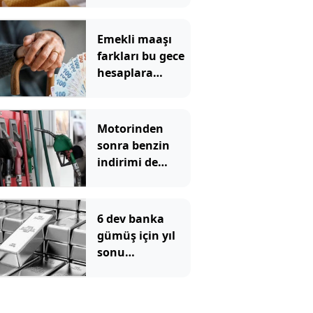
TL oldu
Emekli maaşı
farkları bu gece
hesaplara
yatıyor
Motorinden
sonra benzin
indirimi de
pompadan önce
uçtu
6 dev banka
gümüş için yıl
sonu
beklentilerini
açıkladı