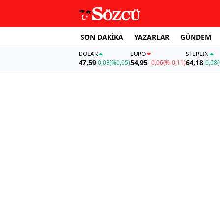
SON DAKİKA
YAZARLAR
GÜNDEM
DOLAR
EURO
STERLIN
47,59
54,95
64,18
0,03
(%0,05)
-0,06
(%-0,11)
0,08
(