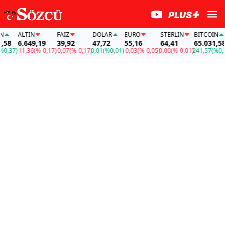
ALTIN
FAİZ
DOLAR
EURO
STERLIN
BITCOIN
8
6.649,19
39,92
47,72
55,16
64,41
65.031,58
37)
-11,36
(%-0,17)
-0,07
(%-0,17)
0,01
(%0,01)
-0,03
(%-0,05)
0,00
(%-0,01)
241,57
(%0,37)