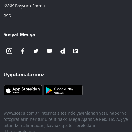
KVKK Başvuru Formu
RSS
Sosyal Medya
Uygulamalarımız
www.sozcu.com.tr internet sitesinde yayınlanan yazı, haber ve
fotoğrafların her türlü telif hakkı Mega Ajans ve Rek. Tic. A.Ş'ye
aittir. İzin alınmadan, kaynak gösterilerek dahi
iktibas edilemez.