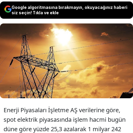
Google algoritmasına bırakmayın, okuyacağınız haberi
siz seçin! Tıkla ve ekle
Spot elektrik piyasasında işlem hacmi
yüzde 25 azalarak 1,24 milyar liraya
geriledi. Fiyatlar megavatsaat başına 360
ile 3.400 lira arasında değişti.
Enerji Piyasaları İşletme AŞ verilerine göre,
spot elektrik piyasasında işlem hacmi bugün
düne göre yüzde 25,3 azalarak 1 milyar 242