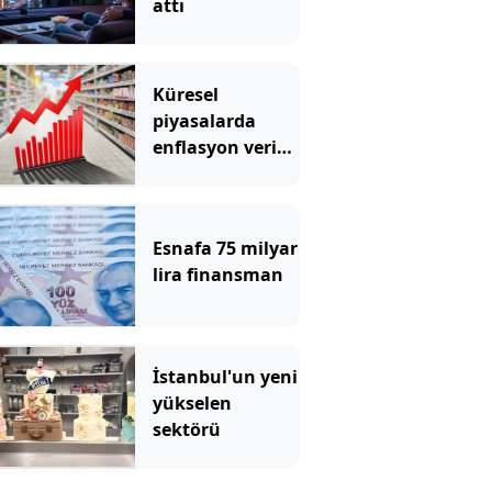
attı
Küresel
piyasalarda
enflasyon verisi
öncesi
hareketlilik
Esnafa 75 milyar
lira finansman
İstanbul'un yeni
yükselen
sektörü