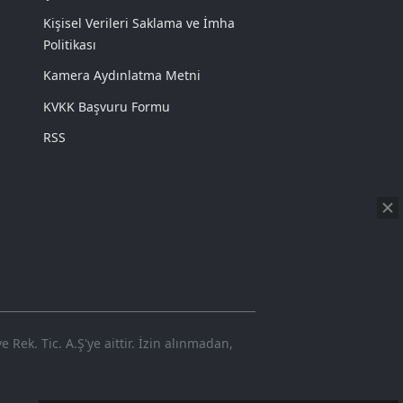
Kişisel Verileri Saklama ve İmha
Politikası
Kamera Aydınlatma Metni
KVKK Başvuru Formu
RSS
Rek. Tic. A.Ş'ye aittir. İzin alınmadan,
720p
Loaded
:
Sesi
6.10%
Aç