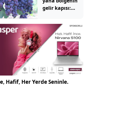
yana bölgenin
gelir kapısı:
Trakya
İlkeren'de
sezonun İlk
bağları bozuldu
e, Hafif, Her Yerde Seninle.