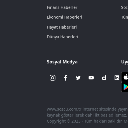
Finans Haberleri
Söz
Ekonomi Haberleri
Tüm
Hayat Haberleri
Dünya Haberleri
Sosyal Medya
Uy
www.sozcu.com.tr internet sitesinde yayınla
kaynak gösterilerek dahi iktibas edilemez.
Copyright © 2023 - Tüm hakları saklıdır. Me