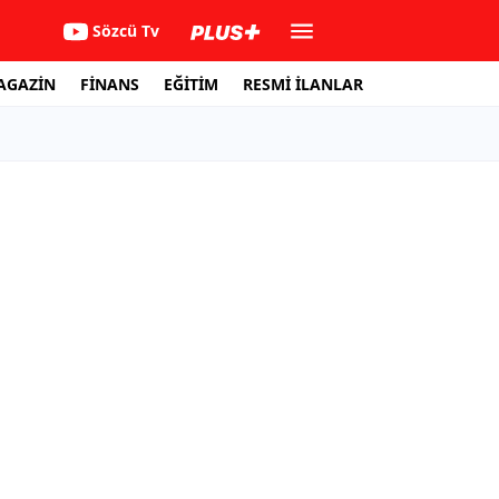
Sözcü Tv
AGAZİN
FİNANS
EĞİTİM
RESMİ İLANLAR