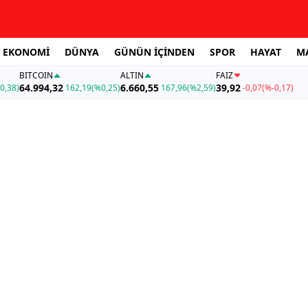
EKONOMİ
DÜNYA
GÜNÜN İÇİNDEN
SPOR
HAYAT
M
BITCOIN
ALTIN
FAİZ
64.994,32
6.660,55
39,92
0,38)
162,19
(%0,25)
167,96
(%2,59)
-0,07
(%-0,17)