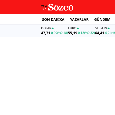
SON DAKİKA
YAZARLAR
GÜNDEM
DOLAR
EURO
STERLIN
47,71
55,19
64,41
0,09
(%0,18)
0,18
(%0,32)
0,24
(%