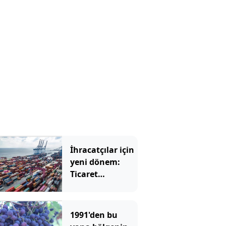
İhracatçılar için
yeni dönem:
Ticaret
Bakanlığı 80
ülkenin pazar
haritasını
1991'den bu
çıkardı