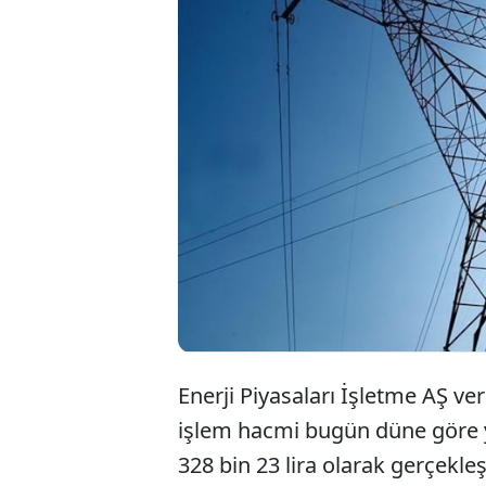
S
i
9
Enerji Piyasaları İşletme AŞ ver
işlem hacmi bugün düne göre y
328 bin 23 lira olarak gerçekleş