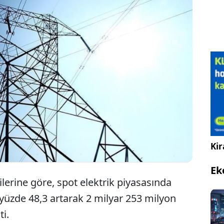
pot piyasada bir megavatsaat elektriğin fiyatı yarın
çin en yüksek 3 bin 400 lira, en düşük 2 bin 440 lira
9 kuruş olarak belirlendi.
Kir
Ek
ilerine göre, spot elektrik piyasasında
üzde 48,3 artarak 2 milyar 253 milyon
ti.