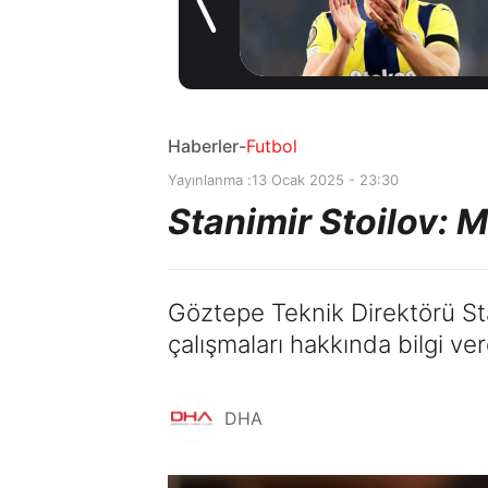
gelişme! Transfer
1 gün önce
iptal oldu
Haberler
-
Futbol
Yayınlanma :
13 Ocak 2025 - 23:30
Stanimir Stoilov:
Göztepe Teknik Direktörü Sta
çalışmaları hakkında bilgi ver
DHA