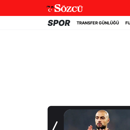
SPOR
TRANSFER GÜNLÜĞÜ
F
Transfer Günlüğü
Fenerbahçe'de
beklenmeyen