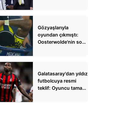
operasyon: 1 kişi
gözaltında
Gözyaşlarıyla
oyundan çıkmıştı:
Oosterwolde'nin son
durumu belli oldu
Galatasaray'dan yıldız
futbolcuya resmi
teklif: Oyuncu tamam
sıra kulübünde