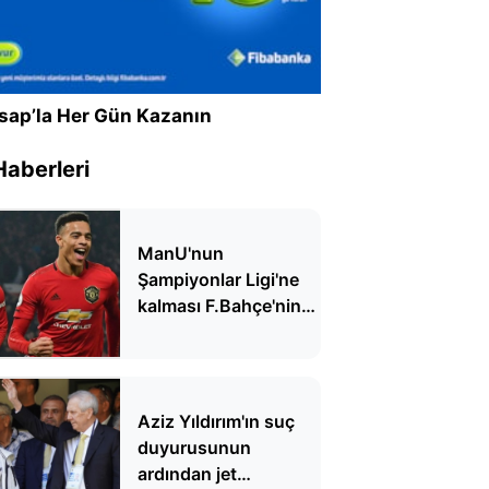
sap’la Her Gün Kazanın
Haberleri
ManU'nun
Şampiyonlar Ligi'ne
kalması F.Bahçe'nin
hayallerine darbe
vurdu
Aziz Yıldırım'ın suç
duyurusunun
ardından jet