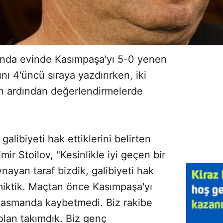
çında evinde Kasımpaşa'yı 5-0 yenen
ı 4'üncü sıraya yazdırırken, iki
çın ardından değerlendirmelerde
 galibiyeti hak ettiklerini belirten
ir Stoilov, "Kesinlikle iyi geçen bir
oynayan taraf bizdik, galibiyeti hak
namiktik. Maçtan önce Kasımpaşa'yı
lasmanda kaybetmedi. Biz rakibe
olan takımdık. Biz genç