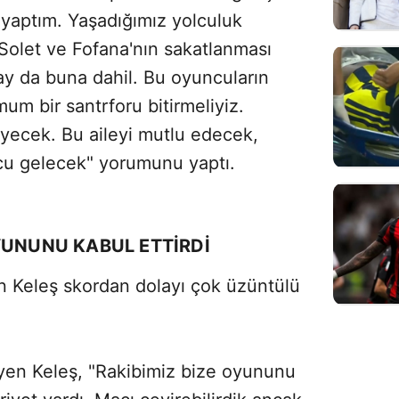
 yaptım. Yaşadığımız yolculuk
. Solet ve Fofana'nın sakatlanması
lay da buna dahil. Bu oyuncuların
um bir santrforu bitirmeliyiz.
yecek. Bu aileyi mutlu edecek,
cu gelecek" yorumunu yaptı.
YUNUNU KABUL ETTİRDİ
an Keleş skordan dolayı çok üzüntülü
iyen Keleş, "Rakibimiz bize oyununu