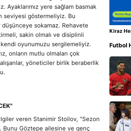
ız. Ayaklarımız yere sağlam basmak
n seviyesi göstermeliyiz. Bu
bir düşünceye sokamaz. Rehavete
Kiraz He
rmeli, sakin olmalı ve disiplinli
e kendi oyunumuzu sergilemeliyiz.
Futbol 
z, onların mutlu olmaları çok
alışanlar, yöneticiler birlik beraberlik
u.
CEK"
ilgiler veren Stanimir Stoilov, "Sezon
. Bunu Göztepe ailesine ve genç