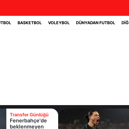
UTBOL
BASKETBOL
VOLEYBOL
DÜNYADAN FUTBOL
DİĞ
Transfer Günlüğü
Beşiktaş
Uruguaylı forveti