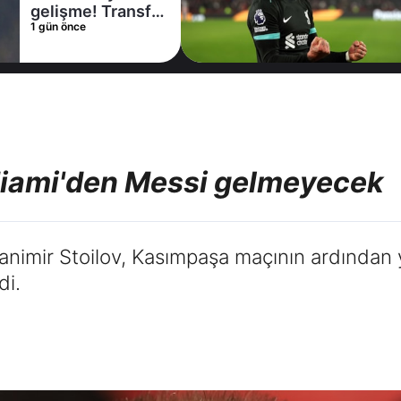
kiralama
1 gün önce
konusunda Al
Hilal ile anlaştı!
Adım adım Nunez
 Miami'den Messi gelmeyecek
nimir Stoilov, Kasımpaşa maçının ardından y
di.