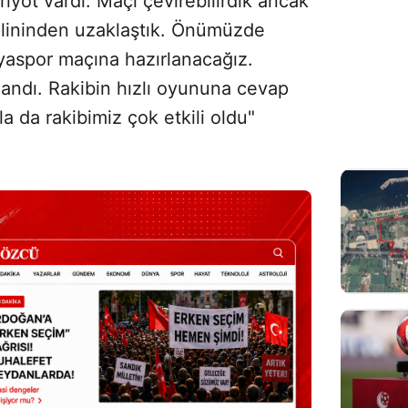
eriyot vardı. Maçı çevirebilirdik ancak
iplininden uzaklaştık. Önümüzde
yaspor maçına hazırlanacağız.
landı. Rakibin hızlı oyununa cevap
a da rakibimiz çok etkili oldu"