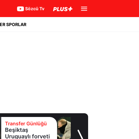
Sözcü Tv
ER SPORLAR
Transfer Günlüğü
Batrakov’da ikinci
raunt